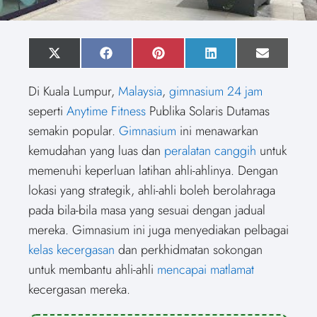
S
X
S
F
S
P
S
L
S
E
h
(
h
a
h
i
h
i
h
m
a
T
a
c
a
n
a
n
a
a
Di Kuala Lumpur,
Malaysia
,
gimnasium 24 jam
r
w
r
e
r
t
r
k
r
i
e
i
e
b
e
e
e
e
e
l
seperti
Anytime Fitness
Publika Solaris Dutamas
o
t
o
o
o
r
o
d
o
n
t
n
o
n
e
n
I
n
semakin popular.
Gimnasium
ini menawarkan
e
k
s
n
r
t
kemudahan yang luas dan
peralatan canggih
untuk
)
memenuhi keperluan latihan ahli-ahlinya. Dengan
lokasi yang strategik, ahli-ahli boleh berolahraga
pada bila-bila masa yang sesuai dengan jadual
mereka. Gimnasium ini juga menyediakan pelbagai
kelas kecergasan
dan perkhidmatan sokongan
untuk membantu ahli-ahli
mencapai matlamat
kecergasan mereka.