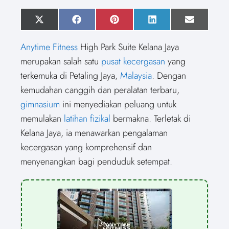
S
X
S
F
S
P
S
L
S
E
h
(
h
a
h
i
h
i
h
m
a
T
a
c
a
n
a
n
a
a
Anytime Fitness
High Park Suite Kelana Jaya
r
w
r
e
r
t
r
k
r
i
e
i
e
b
e
e
e
e
e
l
merupakan salah satu
pusat kecergasan
yang
o
t
o
o
o
r
o
d
o
n
t
n
o
n
e
n
I
n
terkemuka di Petaling Jaya,
Malaysia
. Dengan
e
k
s
n
r
t
kemudahan canggih dan peralatan terbaru,
)
gimnasium
ini menyediakan peluang untuk
memulakan
latihan fizikal
bermakna. Terletak di
Kelana Jaya, ia menawarkan pengalaman
kecergasan yang komprehensif dan
menyenangkan bagi penduduk setempat.