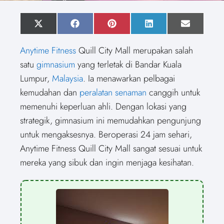
S
X
S
F
S
P
S
L
S
E
h
(
h
a
h
i
h
i
h
m
a
T
a
c
a
n
a
n
a
a
Anytime Fitness
Quill City Mall merupakan salah
r
w
r
e
r
t
r
k
r
i
e
i
e
b
e
e
e
e
e
l
satu
gimnasium
yang terletak di Bandar Kuala
o
t
o
o
o
r
o
d
o
n
t
n
o
n
e
n
I
n
Lumpur,
Malaysia
. Ia menawarkan pelbagai
e
k
s
n
r
t
kemudahan dan
peralatan senaman
canggih untuk
)
memenuhi keperluan ahli. Dengan lokasi yang
strategik, gimnasium ini memudahkan pengunjung
untuk mengaksesnya. Beroperasi 24 jam sehari,
Anytime Fitness Quill City Mall sangat sesuai untuk
mereka yang sibuk dan ingin menjaga kesihatan.