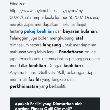
Fitness di
https://www.anytimefitness.my/gyms/my-
0026/kuala-lumpur-kuala-lumpur-50250/. Di sana,
mereka dapat mendapatkan maklumat lanjut
tentang
pakej keahlian
dan
bayaran bulanan
.
Pelanggan juga boleh menghubungi
staf
gimnasium secara
langsung
untuk mendapatkan
maklumat yang lebih lanjut.
Pendaftaran
online
juga tersedia untuk memudahkan pelanggan dalam
mendaftar
keahlian
. Dengan
keahlian
di
Anytime Fitness Quill City Mall, pelanggan dapat
menikmati
fasiliti
yang lengkap dan
perkhidmatan
yang berkualiti.
Apakah Fasiliti yang Ditawarkan oleh
Anytime Fitness Quill City Mall?