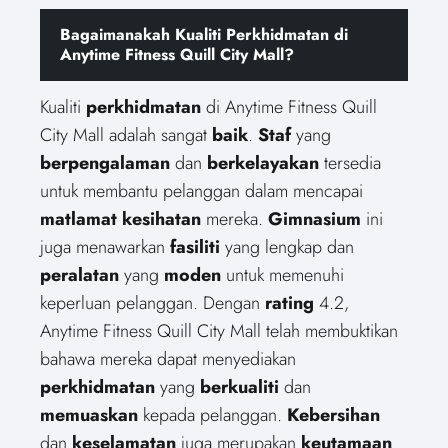
Bagaimanakah Kualiti Perkhidmatan di
Anytime Fitness Quill City Mall?
Kualiti
perkhidmatan
di Anytime Fitness Quill
City Mall adalah sangat
baik
.
Staf
yang
berpengalaman
dan
berkelayakan
tersedia
untuk membantu pelanggan dalam mencapai
matlamat kesihatan
mereka.
Gimnasium
ini
juga menawarkan
fasiliti
yang lengkap dan
peralatan
yang
moden
untuk memenuhi
keperluan pelanggan. Dengan
rating
4.2,
Anytime Fitness Quill City Mall telah membuktikan
bahawa mereka dapat menyediakan
perkhidmatan
yang
berkualiti
dan
memuaskan
kepada pelanggan.
Kebersihan
dan
keselamatan
juga merupakan
keutamaan