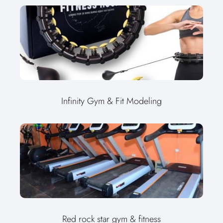
Infinity Gym & Fit Modeling
Red rock star gym & fitness