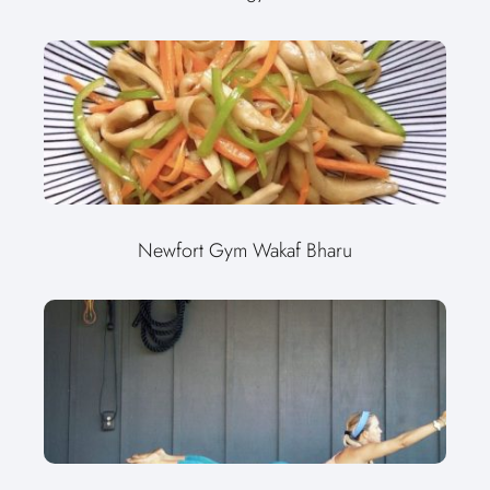
Newfort Gym Wakaf Bharu