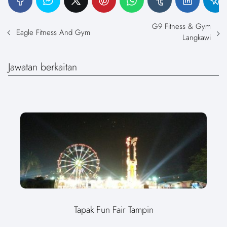
G9 Fitness & Gym
Eagle Fitness And Gym
Langkawi
Jawatan berkaitan
Tapak Fun Fair Tampin