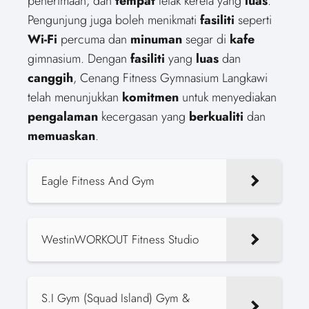
penerimaan, dan
tempat
letak kereta yang
luas
.
Pengunjung juga boleh menikmati
fasiliti
seperti
Wi-Fi
percuma dan
minuman
segar di
kafe
gimnasium. Dengan
fasiliti
yang
luas
dan
canggih
, Cenang Fitness Gymnasium Langkawi
telah menunjukkan
komitmen
untuk menyediakan
pengalaman
kecergasan yang
berkualiti
dan
memuaskan
.
Eagle Fitness And Gym
WestinWORKOUT Fitness Studio
S.I Gym (Squad Island) Gym &