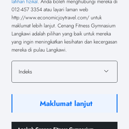
latihan fizikal
. Anda boleh menghubungi mereka di
012-457 3354 atau layari laman web
http://www.economicjoytravel.com/ untuk
maklumat lebih lanjut. Cenang Fitness Gymnasium
Langkawi adalah pilihan yang baik untuk mereka
yang ingin meningkatkan kesihatan dan kecergasan
mereka di pulau Langkawi.
Indeks
Maklumat lanjut