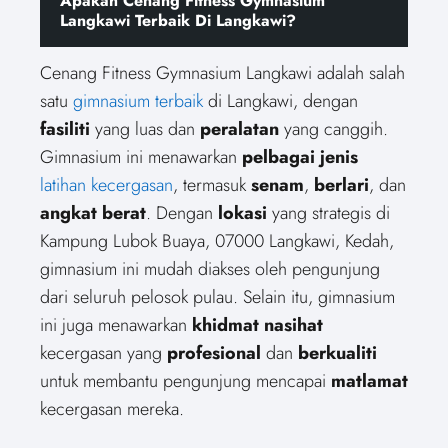
Apakah Cenang Fitness Gymnasium
Langkawi Terbaik Di Langkawi?
Cenang Fitness Gymnasium Langkawi adalah salah
satu
gimnasium terbaik
di Langkawi, dengan
fasiliti
yang luas dan
peralatan
yang canggih.
Gimnasium ini menawarkan
pelbagai jenis
latihan kecergasan
, termasuk
senam
,
berlari
, dan
angkat berat
. Dengan
lokasi
yang strategis di
Kampung Lubok Buaya, 07000 Langkawi, Kedah,
gimnasium ini mudah diakses oleh pengunjung
dari seluruh pelosok pulau. Selain itu, gimnasium
ini juga menawarkan
khidmat nasihat
kecergasan yang
profesional
dan
berkualiti
untuk membantu pengunjung mencapai
matlamat
kecergasan mereka.