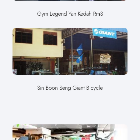
Gym Legend Yan Kedah Rm3
Sin Boon Seng Giant Bicycle