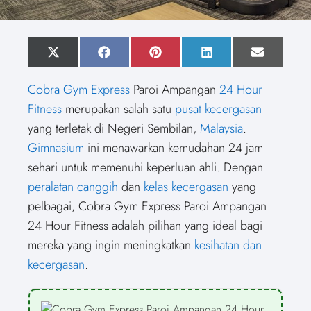
S
X
S
F
S
P
S
L
S
E
h
(
h
a
h
i
h
i
h
m
a
T
a
c
a
n
a
n
a
a
Cobra Gym Express
Paroi Ampangan
24 Hour
r
w
r
e
r
t
r
k
r
i
e
i
e
b
e
e
e
e
e
l
Fitness
merupakan salah satu
pusat kecergasan
o
t
o
o
o
r
o
d
o
n
t
n
o
n
e
n
I
n
yang terletak di Negeri Sembilan,
Malaysia
.
e
k
s
n
r
t
Gimnasium
ini menawarkan kemudahan 24 jam
)
sehari untuk memenuhi keperluan ahli. Dengan
peralatan canggih
dan
kelas kecergasan
yang
pelbagai, Cobra Gym Express Paroi Ampangan
24 Hour Fitness adalah pilihan yang ideal bagi
mereka yang ingin meningkatkan
kesihatan dan
kecergasan
.