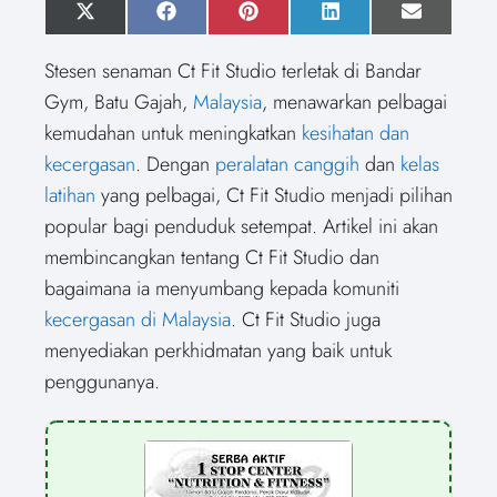
S
X
S
F
S
P
S
L
S
E
h
(
h
a
h
i
h
i
h
m
a
T
a
c
a
n
a
n
a
a
Stesen senaman Ct Fit Studio terletak di Bandar
r
w
r
e
r
t
r
k
r
i
e
i
e
b
e
e
e
e
e
l
Gym, Batu Gajah,
Malaysia
, menawarkan pelbagai
o
t
o
o
o
r
o
d
o
n
t
n
o
n
e
n
I
n
kemudahan untuk meningkatkan
kesihatan dan
e
k
s
n
r
t
kecergasan
. Dengan
peralatan canggih
dan
kelas
)
latihan
yang pelbagai, Ct Fit Studio menjadi pilihan
popular bagi penduduk setempat. Artikel ini akan
membincangkan tentang Ct Fit Studio dan
bagaimana ia menyumbang kepada komuniti
kecergasan di Malaysia
. Ct Fit Studio juga
menyediakan perkhidmatan yang baik untuk
penggunanya.