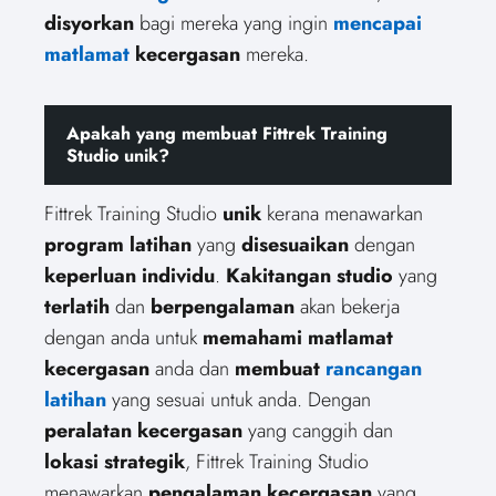
disyorkan
bagi mereka yang ingin
mencapai
matlamat
kecergasan
mereka.
Apakah yang membuat Fittrek Training
Studio unik?
Fittrek Training Studio
unik
kerana menawarkan
program latihan
yang
disesuaikan
dengan
keperluan individu
.
Kakitangan studio
yang
terlatih
dan
berpengalaman
akan bekerja
dengan anda untuk
memahami matlamat
kecergasan
anda dan
membuat
rancangan
latihan
yang sesuai untuk anda. Dengan
peralatan kecergasan
yang canggih dan
lokasi strategik
, Fittrek Training Studio
menawarkan
pengalaman kecergasan
yang