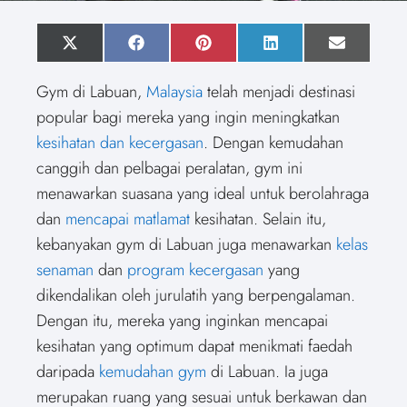
S
X
S
F
S
P
S
L
S
E
h
(
h
a
h
i
h
i
h
m
a
T
a
c
a
n
a
n
a
a
Gym di Labuan,
Malaysia
telah menjadi destinasi
r
w
r
e
r
t
r
k
r
i
e
i
e
b
e
e
e
e
e
l
popular bagi mereka yang ingin meningkatkan
o
t
o
o
o
r
o
d
o
n
t
n
o
n
e
n
I
n
kesihatan dan kecergasan
. Dengan kemudahan
e
k
s
n
r
t
canggih dan pelbagai peralatan, gym ini
)
menawarkan suasana yang ideal untuk berolahraga
dan
mencapai matlamat
kesihatan. Selain itu,
kebanyakan gym di Labuan juga menawarkan
kelas
senaman
dan
program kecergasan
yang
dikendalikan oleh jurulatih yang berpengalaman.
Dengan itu, mereka yang inginkan mencapai
kesihatan yang optimum dapat menikmati faedah
daripada
kemudahan gym
di Labuan. Ia juga
merupakan ruang yang sesuai untuk berkawan dan