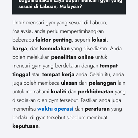
Bagaimanakah saya dapat mencari gym yang
sesuai di Labuan, Malaysia?
Untuk mencari gym yang sesuai di Labuan,
Malaysia, anda perlu mempertimbangkan
beberapa
faktor penting
, seperti
lokasi
,
harga
, dan
kemudahan
yang disediakan. Anda
boleh melakukan
penelitian online
untuk
mencari gym yang berdekatan dengan
tempat
tinggal
atau
tempat kerja
anda. Selain itu, anda
juga boleh membaca
ulasan
dari
pelanggan
lain
untuk memahami
kualiti
dan
perkhidmatan
yang
disediakan oleh gym tersebut. Pastikan anda juga
memeriksa
waktu operasi
dan
peraturan
yang
berlaku di gym tersebut sebelum membuat
keputusan
.