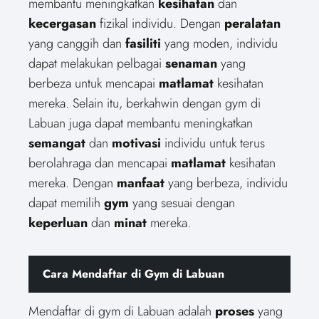
membantu meningkatkan
kesihatan
dan
kecergasan
fizikal individu. Dengan
peralatan
yang canggih dan
fasiliti
yang moden, individu
dapat melakukan pelbagai
senaman
yang
berbeza untuk mencapai
matlamat
kesihatan
mereka. Selain itu, berkahwin dengan gym di
Labuan juga dapat membantu meningkatkan
semangat
dan
motivasi
individu untuk terus
berolahraga dan mencapai
matlamat
kesihatan
mereka. Dengan
manfaat
yang berbeza, individu
dapat memilih
gym
yang sesuai dengan
keperluan
dan
minat
mereka.
Cara Mendaftar di Gym di Labuan
Mendaftar di gym di Labuan adalah
proses
yang