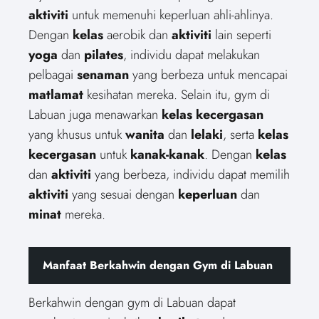
aktiviti
untuk memenuhi keperluan ahli-ahlinya.
Dengan
kelas
aerobik dan
aktiviti
lain seperti
yoga
dan
pilates
, individu dapat melakukan
pelbagai
senaman
yang berbeza untuk mencapai
matlamat
kesihatan mereka. Selain itu, gym di
Labuan juga menawarkan
kelas
kecergasan
yang khusus untuk
wanita
dan
lelaki
, serta
kelas
kecergasan
untuk
kanak-kanak
. Dengan
kelas
dan
aktiviti
yang berbeza, individu dapat memilih
aktiviti
yang sesuai dengan
keperluan
dan
minat
mereka.
Manfaat Berkahwin dengan Gym di Labuan
Berkahwin dengan gym di Labuan dapat