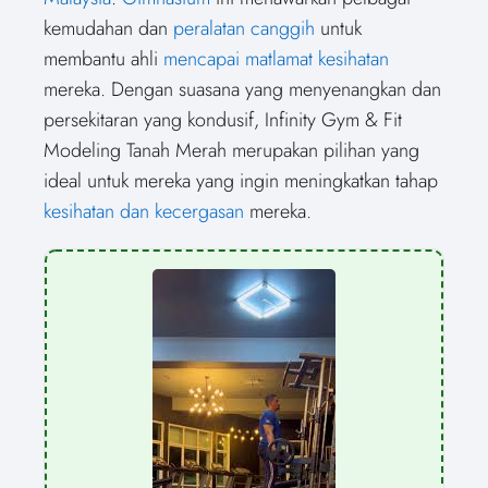
e
k
s
n
r
t
kemudahan dan
peralatan canggih
untuk
)
membantu ahli
mencapai matlamat kesihatan
mereka. Dengan suasana yang menyenangkan dan
persekitaran yang kondusif, Infinity Gym & Fit
Modeling Tanah Merah merupakan pilihan yang
ideal untuk mereka yang ingin meningkatkan tahap
kesihatan dan kecergasan
mereka.