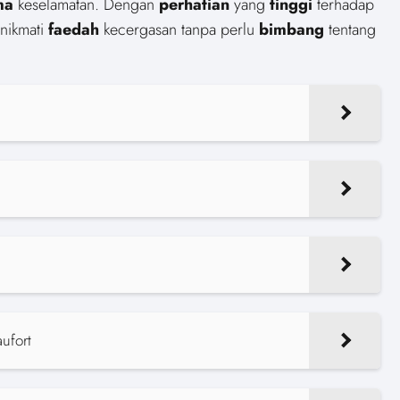
ma
keselamatan. Dengan
perhatian
yang
tinggi
terhadap
enikmati
faedah
kecergasan tanpa perlu
bimbang
tentang
ufort