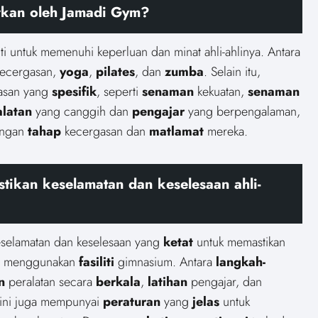
arkan oleh Jamadi Gym?
viti untuk memenuhi keperluan dan minat ahli-ahlinya. Antara
ecergasan,
yoga
,
pilates
, dan
zumba
. Selain itu,
asan yang
spesifik
, seperti
senaman
kekuatan,
senaman
alatan
yang canggih dan
pengajar
yang berpengalaman,
engan
tahap
kecergasan dan
matlamat
mereka.
ikan keselamatan dan keselesaan ahli-
selamatan dan keselesaan yang
ketat
untuk memastikan
a menggunakan
fasiliti
gimnasium. Antara
langkah-
n
peralatan secara
berkala
,
latihan
pengajar, dan
m ini juga mempunyai
peraturan
yang
jelas
untuk