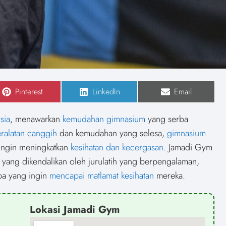
S
Pinterest
S
LinkedIn
S
Email
h
h
h
a
a
a
r
r
r
sia
, menawarkan
kemudahan gimnasium
yang serba
e
e
e
o
o
o
ralatan canggih
dan kemudahan yang selesa,
gimnasium
n
n
n
 ingin meningkatkan
kesihatan dan kecergasan
. Jamadi Gym
 yang dikendalikan oleh jurulatih yang berpengalaman,
apa yang ingin
mencapai matlamat kesihatan
mereka.
Lokasi Jamadi Gym