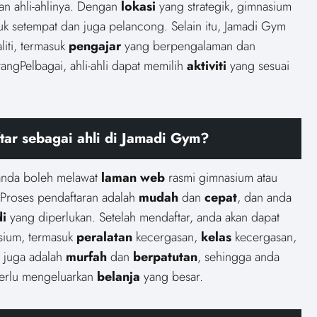
n ahli-ahlinya. Dengan
lokasi
yang strategik, gimnasium
k setempat dan juga pelancong. Selain itu, Jamadi Gym
iti, termasuk
pengajar
yang berpengalaman dan
angPelbagai, ahli-ahli dapat memilih
aktiviti
yang sesuai
ar sebagai ahli di Jamadi Gym?
 anda boleh melawat
laman web
rasmi gimnasium atau
 Proses pendaftaran adalah
mudah
dan
cepat
, dan anda
i
yang diperlukan. Setelah mendaftar, anda akan dapat
sium, termasuk
peralatan
kecergasan,
kelas
kecergasan,
 juga adalah
murfah
dan
berpatutan
, sehingga anda
erlu mengeluarkan
belanja
yang besar.