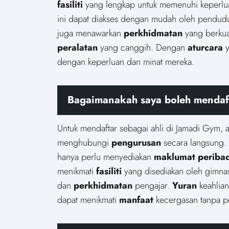
fasiliti
yang lengkap untuk memenuhi keperlua
ini dapat diakses dengan mudah oleh pendudu
juga menawarkan
perkhidmatan
yang berkual
peralatan
yang canggih. Dengan
aturcara
y
dengan keperluan dan minat mereka.
Bagaimanakah saya boleh mendaft
Untuk mendaftar sebagai ahli di Jamadi Gym,
menghubungi
pengurusan
secara langsung.
hanya perlu menyediakan
maklumat peribad
menikmati
fasiliti
yang disediakan oleh gimna
dan
perkhidmatan
pengajar.
Yuran
keahlian
dapat menikmati
manfaat
kecergasan tanpa p