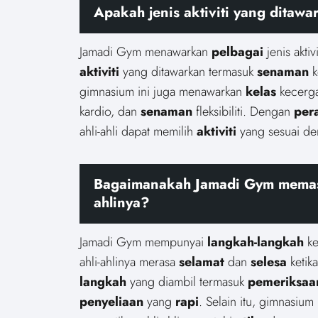
Apakah jenis aktiviti yang ditaw
Jamadi Gym menawarkan
pelbagai
jenis akti
aktiviti
yang ditawarkan termasuk
senaman
k
gimnasium ini juga menawarkan
kelas
kecerg
kardio, dan
senaman
fleksibiliti. Dengan
per
ahli-ahli dapat memilih
aktiviti
yang sesuai d
Bagaimanakah Jamadi Gym memast
ahlinya?
Jamadi Gym mempunyai
langkah-langkah
ke
ahli-ahlinya merasa
selamat
dan
selesa
ketik
langkah
yang diambil termasuk
pemeriksaa
penyeliaan
yang
rapi
. Selain itu, gimnasiu