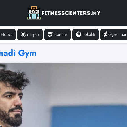
Home
negeri
Bandar
Lokaliti
Gym near
madi Gym