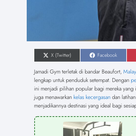
S
X (Twitter)
S
Facebook
h
h
a
a
r
r
Jamadi Gym terletak di bandar Beaufort,
Malay
e
e
o
o
lengkap untuk penduduk setempat. Dengan
pe
n
n
ini menjadi pilihan popular bagi mereka yang
juga menawarkan
kelas kecergasan
dan latihan
menjadikannya destinasi yang ideal bagi sesi