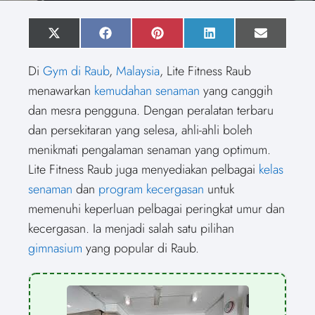
S
X
S
F
S
P
S
L
S
E
h
(
h
a
h
i
h
i
h
m
a
T
a
c
a
n
a
n
a
a
Di
Gym di Raub
,
Malaysia
, Lite Fitness Raub
r
w
r
e
r
t
r
k
r
i
e
i
e
b
e
e
e
e
e
l
menawarkan
kemudahan senaman
yang canggih
o
t
o
o
o
r
o
d
o
n
t
n
o
n
e
n
I
n
dan mesra pengguna. Dengan peralatan terbaru
e
k
s
n
r
t
dan persekitaran yang selesa, ahli-ahli boleh
)
menikmati pengalaman senaman yang optimum.
Lite Fitness Raub juga menyediakan pelbagai
kelas
senaman
dan
program kecergasan
untuk
memenuhi keperluan pelbagai peringkat umur dan
kecergasan. Ia menjadi salah satu pilihan
gimnasium
yang popular di Raub.