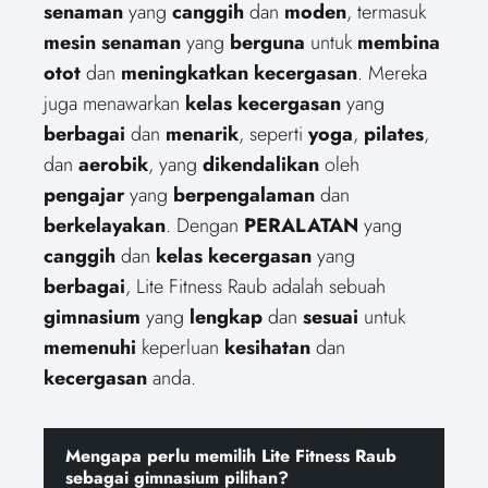
senaman
yang
canggih
dan
moden
, termasuk
mesin senaman
yang
berguna
untuk
membina
otot
dan
meningkatkan
kecergasan
. Mereka
juga menawarkan
kelas kecergasan
yang
berbagai
dan
menarik
, seperti
yoga
,
pilates
,
dan
aerobik
, yang
dikendalikan
oleh
pengajar
yang
berpengalaman
dan
berkelayakan
. Dengan
PERALATAN
yang
canggih
dan
kelas kecergasan
yang
berbagai
, Lite Fitness Raub adalah sebuah
gimnasium
yang
lengkap
dan
sesuai
untuk
memenuhi
keperluan
kesihatan
dan
kecergasan
anda.
Mengapa perlu memilih Lite Fitness Raub
sebagai gimnasium pilihan?