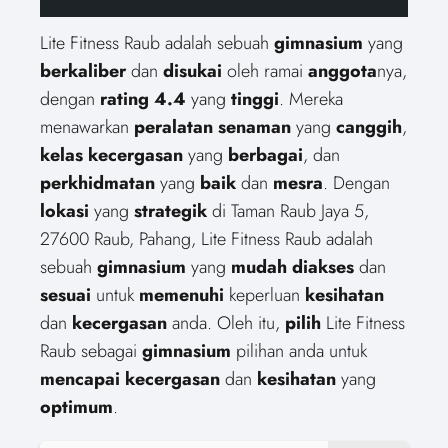
Lite Fitness Raub adalah sebuah
gimnasium
yang
berkaliber
dan
disukai
oleh ramai
anggota
nya,
dengan
rating 4.4
yang
tinggi
. Mereka
menawarkan
peralatan senaman
yang
canggih
,
kelas kecergasan
yang
berbagai
, dan
perkhidmatan
yang
baik
dan
mesra
. Dengan
lokasi
yang
strategik
di Taman Raub Jaya 5,
27600 Raub, Pahang, Lite Fitness Raub adalah
sebuah
gimnasium
yang
mudah diakses
dan
sesuai
untuk
memenuhi
keperluan
kesihatan
dan
kecergasan
anda. Oleh itu,
pilih
Lite Fitness
Raub sebagai
gimnasium
pilihan anda untuk
mencapai
kecergasan
dan
kesihatan
yang
optimum
.