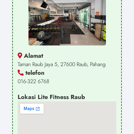
Alamat
Taman Raub Jaya 5, 27600 Raub, Pahang
telefon
016-322 6768
Lokasi Lite Fitness Raub