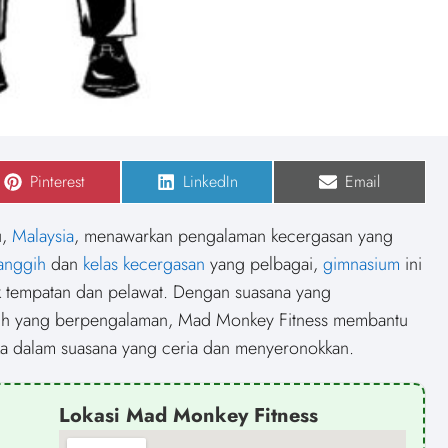
S
Pinterest
S
LinkedIn
S
Email
h
h
h
a
a
a
r
r
r
u,
Malaysia
, menawarkan pengalaman kecergasan yang
e
e
e
o
o
o
canggih
dan
kelas kecergasan
yang pelbagai,
gimnasium
ini
n
n
n
k tempatan dan pelawat. Dengan suasana yang
tih yang berpengalaman, Mad Monkey Fitness membantu
a dalam suasana yang ceria dan menyeronokkan.
Lokasi Mad Monkey Fitness