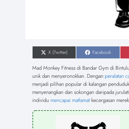
S
X (Twitter)
S
Facebook
h
h
a
a
r
r
Mad Monkey Fitness di Bandar Gym di Bintul
e
e
o
o
unik dan menyeronokkan. Dengan
peralatan 
n
n
menjadi pilihan popular di kalangan pendudu
menyenangkan dan sokongan daripada jurula
individu
mencapai matlamat
kecergasan merek