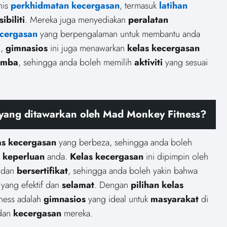
nis
perkhidmatan kecergasan
, termasuk
latihan
ibiliti
. Mereka juga menyediakan
peralatan
ecergasan
yang berpengalaman untuk membantu anda
u,
gimnasios
ini juga menawarkan
kelas kecergasan
umba
, sehingga anda boleh memilih
aktiviti
yang sesuai
yang ditawarkan oleh Mad Monkey Fitness?
as kecergasan
yang berbeza, sehingga anda boleh
n
keperluan
anda.
Kelas kecergasan
ini dipimpin oleh
 dan
bersertifikat
, sehingga anda boleh yakin bahwa
yang efektif dan
selamat
. Dengan
pilihan kelas
ness adalah
gimnasios
yang ideal untuk
masyarakat
di
dan
kecergasan
mereka.