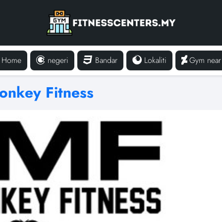
Home
negeri
Bandar
Lokaliti
Gym near
nkey Fitness