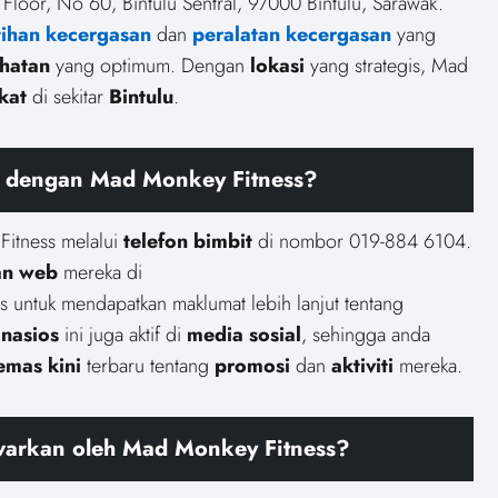
 Floor, No 60, Bintulu Sentral, 97000 Bintulu, Sarawak.
tihan kecergasan
dan
peralatan kecergasan
yang
ihatan
yang optimum. Dengan
lokasi
yang strategis, Mad
kat
di sekitar
Bintulu
.
g dengan Mad Monkey Fitness?
itness melalui
telefon bimbit
di nombor 019-884 6104.
an web
mereka di
untuk mendapatkan maklumat lebih lanjut tentang
nasios
ini juga aktif di
media sosial
, sehingga anda
emas kini
terbaru tentang
promosi
dan
aktiviti
mereka.
warkan oleh Mad Monkey Fitness?