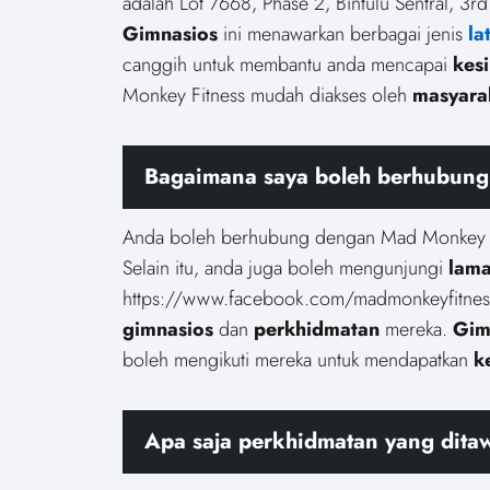
adalah Lot 7668, Phase 2, Bintulu Sentral, 3rd
Gimnasios
ini menawarkan berbagai jenis
la
canggih untuk membantu anda mencapai
kes
Monkey Fitness mudah diakses oleh
masyara
Bagaimana saya boleh berhubun
Anda boleh berhubung dengan Mad Monkey F
Selain itu, anda juga boleh mengunjungi
lam
https://www.facebook.com/madmonkeyfitness 
gimnasios
dan
perkhidmatan
mereka.
Gim
boleh mengikuti mereka untuk mendapatkan
k
Apa saja perkhidmatan yang dita