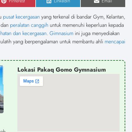
S
Pinterest
S
LinkedIn
S
Email
h
h
h
a
a
a
r
r
r
tu
pusat kecergasan
yang terkenal di bandar Gym, Kelantan,
e
e
e
o
o
o
n dan
peralatan canggih
untuk memenuhi keperluan kepada
n
n
n
ihatan dan kecergasan
.
Gimnasium
ini juga menyediakan
urulatih yang berpengalaman untuk membantu ahli
mencapai
Lokasi Pakaq Gomo Gymnasium
reh,