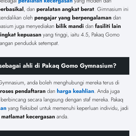
pelbagai
peralatan kecergasan
yang moden dan
erbasikal
, dan
peralatan angkat berat
. Gimnasium ini
kendalikan oleh
pengajar yang berpengalaman
dan
nasium juga menyediakan
bilik mandi
dan
fasiliti lain
ingkat kepuasan
yang tinggi, iaitu 4.5, Pakaq Gomo
langan penduduk setempat.
 sebagai ahli di Pakaq Gomo Gymnasium?
 Gymnasium, anda boleh menghubungi mereka terus di
roses pendaftaran
dan
harga keahlian
. Anda juga
 berbincang secara langsung dengan staf mereka. Pakaq
ian
yang fleksibel untuk memenuhi keperluan individu, jadi
n
matlamat kecergasan
anda.