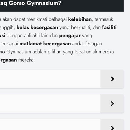
Pakaq Gomo Gymnasium?
 akan dapat menikmati pelbagai
kelebihan
, termasuk
anggih,
kelas kecergasan
yang berkualiti, dan
fasiliti
ksi
dengan ahli-ahli lain dan
pengajar
yang
mencapai
matlamat kecergasan
anda. Dengan
mo Gymnasium adalah pilihan yang tepat untuk mereka
ergasan
mereka.