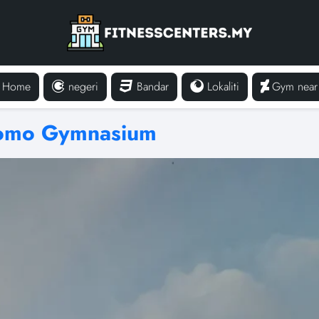
Home
negeri
Bandar
Lokaliti
Gym near
omo Gymnasium