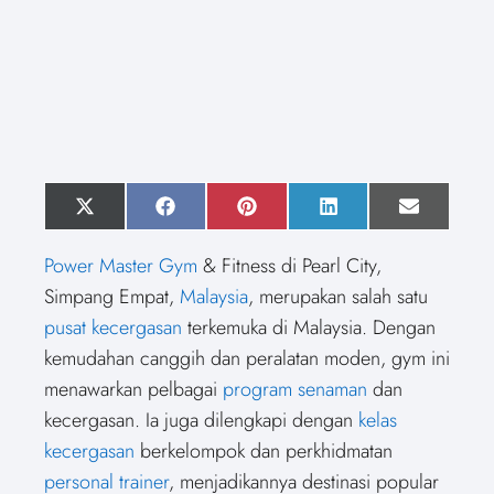
S
X
S
F
S
P
S
L
S
E
h
(
h
a
h
i
h
i
h
m
a
T
a
c
a
n
a
n
a
a
Power Master Gym
& Fitness di Pearl City,
r
w
r
e
r
t
r
k
r
i
e
i
e
b
e
e
e
e
e
l
Simpang Empat,
Malaysia
, merupakan salah satu
o
t
o
o
o
r
o
d
o
n
t
n
o
n
e
n
I
n
pusat kecergasan
terkemuka di Malaysia. Dengan
e
k
s
n
r
t
kemudahan canggih dan peralatan moden, gym ini
)
menawarkan pelbagai
program senaman
dan
kecergasan. Ia juga dilengkapi dengan
kelas
kecergasan
berkelompok dan perkhidmatan
personal trainer
, menjadikannya destinasi popular