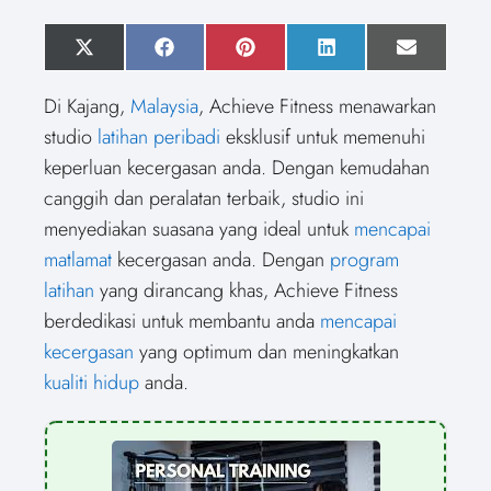
S
X
S
F
S
P
S
L
S
E
h
(
h
a
h
i
h
i
h
m
a
T
a
c
a
n
a
n
a
a
Di Kajang,
Malaysia
, Achieve Fitness menawarkan
r
w
r
e
r
t
r
k
r
i
e
i
e
b
e
e
e
e
e
l
studio
latihan peribadi
eksklusif untuk memenuhi
o
t
o
o
o
r
o
d
o
n
t
n
o
n
e
n
I
n
keperluan kecergasan anda. Dengan kemudahan
e
k
s
n
r
t
canggih dan peralatan terbaik, studio ini
)
menyediakan suasana yang ideal untuk
mencapai
matlamat
kecergasan anda. Dengan
program
latihan
yang dirancang khas, Achieve Fitness
berdedikasi untuk membantu anda
mencapai
kecergasan
yang optimum dan meningkatkan
kualiti hidup
anda.