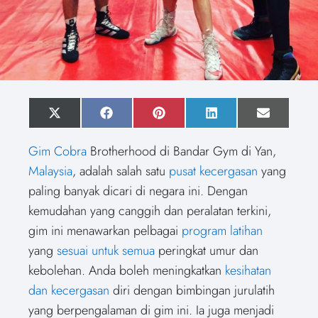
S
X
S
F
S
P
S
L
S
E
h
(
h
a
h
i
h
i
h
m
a
T
a
c
a
n
a
n
a
a
Gim Cobra
Brotherhood di Bandar Gym di Yan,
r
w
r
e
r
t
r
k
r
i
e
i
e
b
e
e
e
e
e
l
Malaysia
, adalah salah satu
pusat kecergasan
yang
o
t
o
o
o
r
o
d
o
n
t
n
o
n
e
n
I
n
paling banyak dicari di negara ini. Dengan
e
k
s
n
r
t
kemudahan yang canggih dan peralatan terkini,
)
gim ini menawarkan pelbagai
program latihan
yang
sesuai untuk semua
peringkat umur dan
kebolehan. Anda boleh meningkatkan
kesihatan
dan kecergasan
diri dengan bimbingan jurulatih
yang berpengalaman di gim ini. Ia juga menjadi