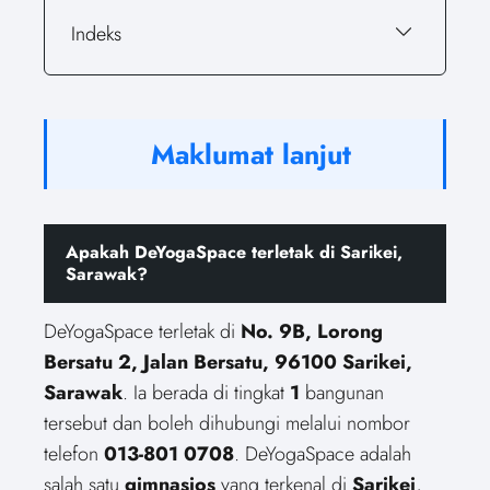
Indeks
Maklumat lanjut
Apakah DeYogaSpace terletak di Sarikei,
Sarawak?
DeYogaSpace terletak di
No. 9B, Lorong
Bersatu 2, Jalan Bersatu, 96100 Sarikei,
Sarawak
. Ia berada di tingkat
1
bangunan
tersebut dan boleh dihubungi melalui nombor
telefon
013-801 0708
. DeYogaSpace adalah
salah satu
gimnasios
yang terkenal di
Sarikei
,