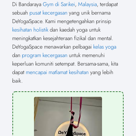
Di Bandaraya
Gym di Sarikei
,
Malaysia
, terdapat
r
w
r
e
r
t
r
k
r
i
e
i
e
b
e
e
e
e
e
l
sebuah
pusat kecergasan
yang unik bernama
o
t
o
o
o
r
o
d
o
n
t
n
o
n
e
n
I
n
DeYogaSpace. Kami mengetengahkan prinsip
e
k
s
n
r
t
kesihatan holistik
dan kaedah yoga untuk
)
meningkatkan kesejahteraan fizikal dan mental.
DeYogaSpace menawarkan pelbagai
kelas yoga
dan
program kecergasan
untuk memenuhi
keperluan komuniti setempat. Bersama-sama, kita
dapat
mencapai matlamat kesihatan
yang lebih
baik.