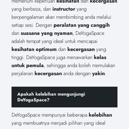
memenuhi keperluan
kesihatan
dan
kecergasan
yang berbeza, dan
instructor
yang
berpengalaman akan membimbing anda melalui
setiap sesi. Dengan
peralatan yang canggih
dan
suasana yang nyaman
, DeYogaSpace
adalah tempat yang ideal untuk mencapai
kesihatan optimum
dan
kecergasan
yang
tinggi. DeYogaSpace juga menawarkan
kelas
untuk pemula
, sehingga anda boleh memulakan
perjalanan
kecergasan
anda dengan
yakin
.
Apakah kelebihan mengunjungi
DeYogaSpace?
DeYogaSpace mempunyai beberapa
kelebihan
yang membuatnya menjadi pilihan yang ideal