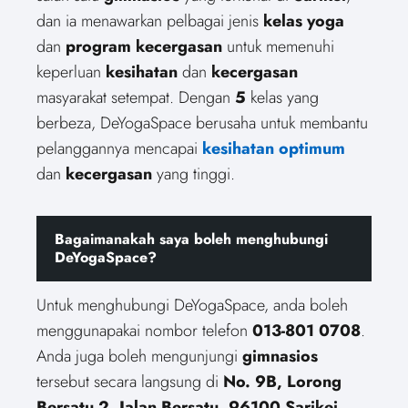
dan ia menawarkan pelbagai jenis
kelas yoga
dan
program kecergasan
untuk memenuhi
keperluan
kesihatan
dan
kecergasan
masyarakat setempat. Dengan
5
kelas yang
berbeza, DeYogaSpace berusaha untuk membantu
pelanggannya mencapai
kesihatan optimum
dan
kecergasan
yang tinggi.
Bagaimanakah saya boleh menghubungi
DeYogaSpace?
Untuk menghubungi DeYogaSpace, anda boleh
menggunapakai nombor telefon
013-801 0708
.
Anda juga boleh mengunjungi
gimnasios
tersebut secara langsung di
No. 9B, Lorong
Bersatu 2, Jalan Bersatu, 96100 Sarikei,