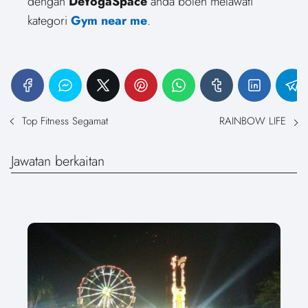
dengan
DeYogaSpace
anda boleh melawati
kategori
Gym near me
.
Top Fitness Segamat
RAINBOW LIFE
Jawatan berkaitan