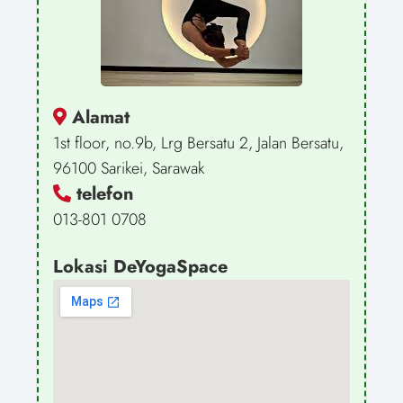
Alamat
1st floor, no.9b, Lrg Bersatu 2, Jalan Bersatu,
96100 Sarikei, Sarawak
telefon
013-801 0708
Lokasi DeYogaSpace