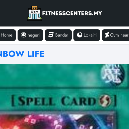
Home
negeri
Bandar
Lokaliti
Gym near
NBOW LIFE