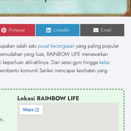
S
Pinterest
S
LinkedIn
S
Email
h
h
h
a
a
a
r
r
r
rupakan salah satu
pusat kecergasan
yang paling popular
e
e
e
o
o
o
kemudahan yang luas, RAINBOW LIFE menawarkan
n
n
n
keperluan ahli-ahlinya. Dari sessi gym hingga
kelas
mbantu komuniti Sarikei mencapai kesihatan yang
Lokasi RAINBOW LIFE
i,