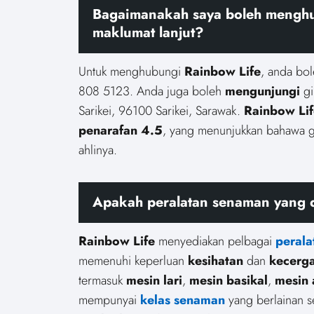
Bagaimanakah saya boleh menghu
maklumat lanjut?
Untuk menghubungi
Rainbow Life
, anda bo
808 5123. Anda juga boleh
mengunjungi
gi
Sarikei, 96100 Sarikei, Sarawak.
Rainbow Lif
penarafan 4.5
, yang menunjukkan bahawa g
ahlinya.
Apakah peralatan senaman yang d
Rainbow Life
menyediakan pelbagai
peral
memenuhi keperluan
kesihatan
dan
kecerg
termasuk
mesin lari
,
mesin basikal
,
mesin 
mempunyai
kelas senaman
yang berlainan s