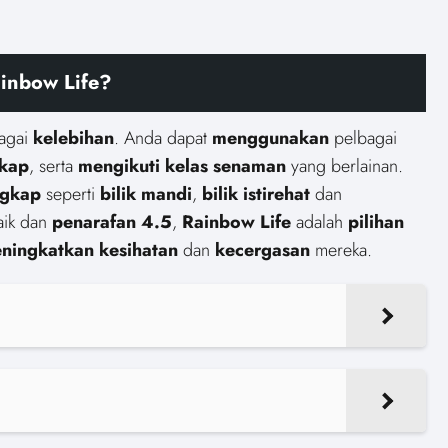
ainbow Life?
agai
kelebihan
. Anda dapat
menggunakan
pelbagai
gkap
, serta
mengikuti
kelas senaman
yang berlainan.
ngkap
seperti
bilik mandi
,
bilik istirehat
dan
aik dan
penarafan 4.5
,
Rainbow Life
adalah
pilihan
ningkatkan
kesihatan
dan
kecergasan
mereka.