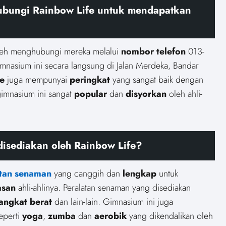
bungi Rainbow Life untuk mendapatkan
leh menghubungi mereka melalui
nombor telefon
013-
mnasium ini secara langsung di Jalan Merdeka, Bandar
e
juga mempunyai
peringkat
yang sangat baik dengan
imnasium ini sangat
popular
dan
disyorkan
oleh ahli-
isediakan oleh Rainbow Life?
atan senaman
yang canggih dan
lengkap
untuk
asan
ahli-ahlinya. Peralatan senaman yang disediakan
angkat berat
dan lain-lain. Gimnasium ini juga
eperti
yoga
,
zumba
dan
aerobik
yang dikendalikan oleh