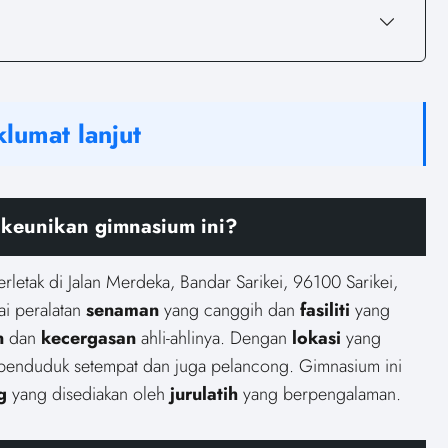
lumat lanjut
 keunikan gimnasium ini?
letak di Jalan Merdeka, Bandar Sarikei, 96100 Sarikei,
i peralatan
senaman
yang canggih dan
fasiliti
yang
n
dan
kecergasan
ahli-ahlinya. Dengan
lokasi
yang
penduduk setempat dan juga pelancong. Gimnasium ini
g
yang disediakan oleh
jurulatih
yang berpengalaman.