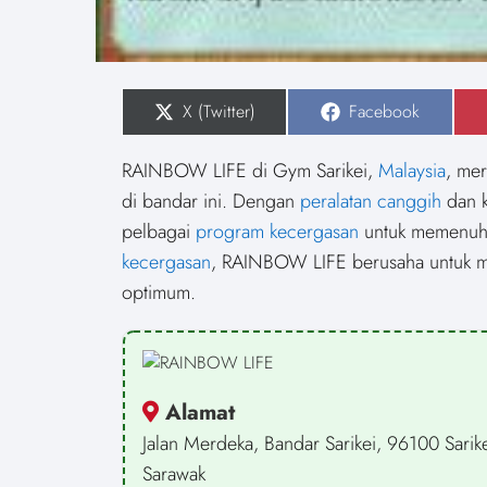
S
X (Twitter)
S
Facebook
h
h
a
a
r
r
RAINBOW LIFE di Gym Sarikei,
Malaysia
, me
e
e
o
o
di bandar ini. Dengan
peralatan canggih
dan 
n
n
pelbagai
program kecergasan
untuk memenuhi 
kecergasan
, RAINBOW LIFE berusaha untuk me
optimum.
Alamat
Jalan Merdeka, Bandar Sarikei, 96100 Sarike
Sarawak