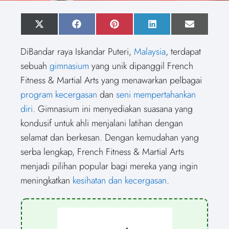
S
X
S
F
S
P
S
L
S
E
h
(
h
a
h
i
h
i
h
m
a
T
a
c
a
n
a
n
a
a
DiBandar raya Iskandar Puteri,
Malaysia
, terdapat
r
w
r
e
r
t
r
k
r
i
e
i
e
b
e
e
e
e
e
l
sebuah
gimnasium
yang unik dipanggil French
o
t
o
o
o
r
o
d
o
n
t
n
o
n
e
n
I
n
Fitness & Martial Arts yang menawarkan pelbagai
e
k
s
n
r
t
program kecergasan
dan
seni mempertahankan
)
diri
. Gimnasium ini menyediakan suasana yang
kondusif untuk ahli menjalani latihan dengan
selamat dan berkesan. Dengan kemudahan yang
serba lengkap, French Fitness & Martial Arts
menjadi pilihan popular bagi mereka yang ingin
meningkatkan
kesihatan dan kecergasan
.