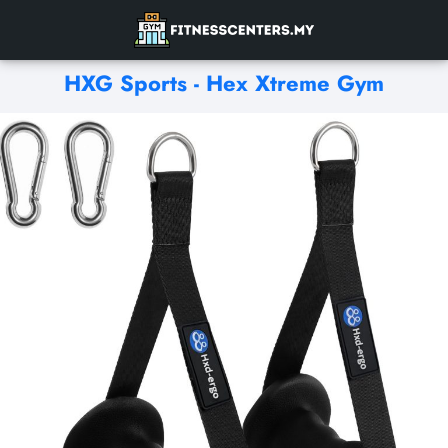
HXG Sports - Hex Xtreme Gym