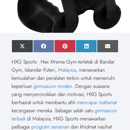
S
X
S
F
S
P
S
L
S
E
h
(
h
a
h
i
h
i
h
m
a
T
a
c
a
n
a
n
a
a
HXG Sports - Hex Xtreme Gym terletak di Bandar
r
w
r
e
r
t
r
k
r
i
e
i
e
b
e
e
e
e
e
l
Gym, Iskandar Puteri,
Malaysia
, menawarkan
o
t
o
o
o
r
o
d
o
n
t
n
o
n
e
n
I
n
kemudahan dan peralatan terkini untuk memenuhi
e
k
s
n
r
t
keperluan
gimnasium moden
. Dengan suasana
)
yang menyeronokkan dan motivasi, HXG Sports
berhasrat untuk membantu ahli
mencapai matlamat
kecergasan mereka. Sebagai salah satu
gimnasium
terbaik
di Malaysia, HXG Sports menawarkan
pelbagai
program senaman
dan khidmat nasihat