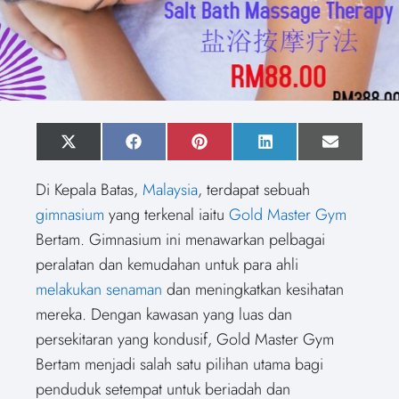
S
X
S
F
S
P
S
L
S
E
h
(
h
a
h
i
h
i
h
m
a
T
a
c
a
n
a
n
a
a
Di Kepala Batas,
Malaysia
, terdapat sebuah
r
w
r
e
r
t
r
k
r
i
e
i
e
b
e
e
e
e
e
l
gimnasium
yang terkenal iaitu
Gold Master Gym
o
t
o
o
o
r
o
d
o
n
t
n
o
n
e
n
I
n
Bertam. Gimnasium ini menawarkan pelbagai
e
k
s
n
r
t
peralatan dan kemudahan untuk para ahli
)
melakukan senaman
dan meningkatkan kesihatan
mereka. Dengan kawasan yang luas dan
persekitaran yang kondusif, Gold Master Gym
Bertam menjadi salah satu pilihan utama bagi
penduduk setempat untuk beriadah dan