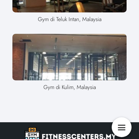
Gym di Teluk Intan, Malaysia
Gym di Kulim, Malaysia