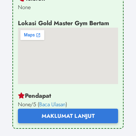
None
Lokasi Gold Master Gym Bertam
Pendapat
None/5 (
Baca Ulasan
)
MAKLUMAT LANJUT