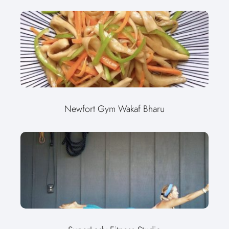
Newfort Gym Wakaf Bharu