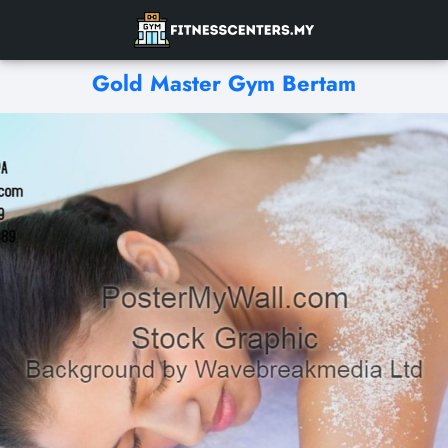
Gold Master Gym Bertam