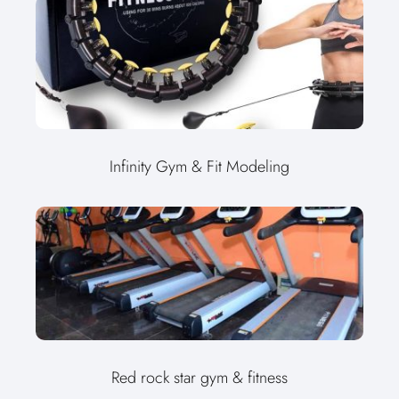
Infinity Gym & Fit Modeling
Red rock star gym & fitness