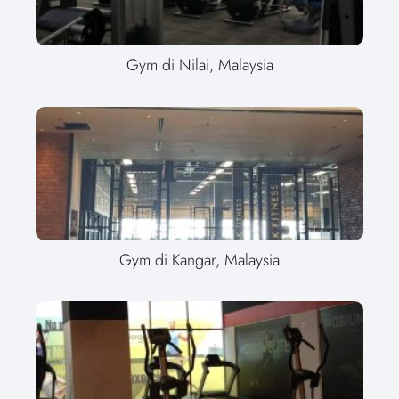
Gym di Nilai, Malaysia
Gym di Kangar, Malaysia