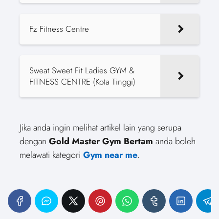
Fz Fitness Centre
Sweat Sweet Fit Ladies GYM &
FITNESS CENTRE (Kota Tinggi)
Jika anda ingin melihat artikel lain yang serupa
dengan
Gold Master Gym Bertam
anda boleh
melawati kategori
Gym near me
.