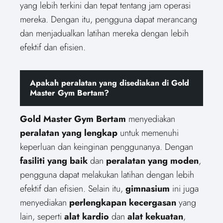
yang lebih terkini dan tepat tentang jam operasi
mereka. Dengan itu, pengguna dapat merancang
dan menjadualkan latihan mereka dengan lebih
efektif dan efisien.
Apakah peralatan yang disediakan di Gold
Master Gym Bertam?
Gold Master Gym Bertam
menyediakan
peralatan yang lengkap
untuk memenuhi
keperluan dan keinginan penggunanya. Dengan
fasiliti yang baik
dan
peralatan yang moden
,
pengguna dapat melakukan latihan dengan lebih
efektif dan efisien. Selain itu,
gimnasium
ini juga
menyediakan
perlengkapan kecergasan
yang
lain, seperti
alat kardio
dan
alat kekuatan
,