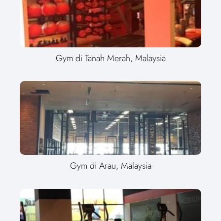
Gym di Tanah Merah, Malaysia
Gym di Arau, Malaysia