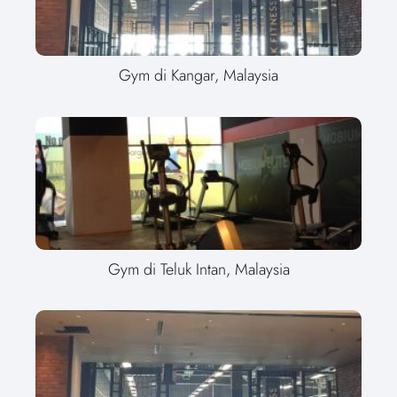
Gym di Kangar, Malaysia
Gym di Teluk Intan, Malaysia