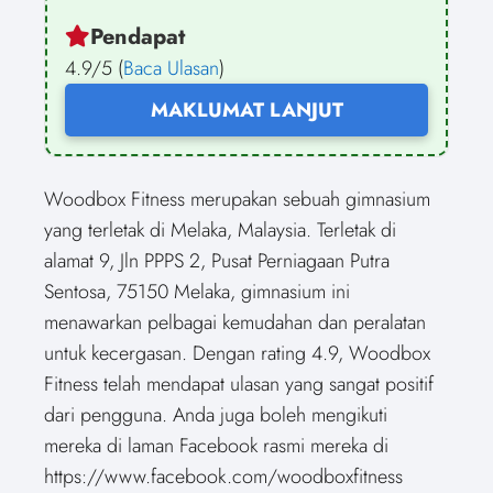
Pendapat
4.9/5 (
Baca Ulasan
)
MAKLUMAT LANJUT
Woodbox Fitness merupakan sebuah gimnasium
yang terletak di Melaka, Malaysia. Terletak di
alamat 9, Jln PPPS 2, Pusat Perniagaan Putra
Sentosa, 75150 Melaka, gimnasium ini
menawarkan pelbagai kemudahan dan peralatan
untuk kecergasan. Dengan rating 4.9, Woodbox
Fitness telah mendapat ulasan yang sangat positif
dari pengguna. Anda juga boleh mengikuti
mereka di laman Facebook rasmi mereka di
https://www.facebook.com/woodboxfitness