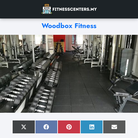
Woodbox Fitness
S
X
S
F
S
P
S
L
S
E
h
(
h
a
h
i
h
i
h
m