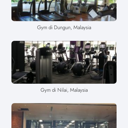
Gym di Dungun, Malaysia
Gym di Nilai, Malaysia