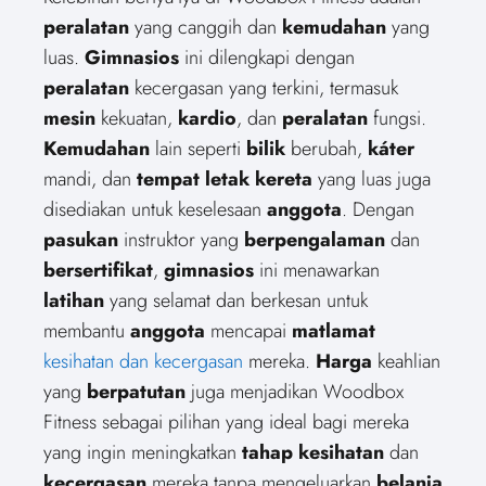
peralatan
yang canggih dan
kemudahan
yang
luas.
Gimnasios
ini dilengkapi dengan
peralatan
kecergasan yang terkini, termasuk
mesin
kekuatan,
kardio
, dan
peralatan
fungsi.
Kemudahan
lain seperti
bilik
berubah,
káter
mandi, dan
tempat letak kereta
yang luas juga
disediakan untuk keselesaan
anggota
. Dengan
pasukan
instruktor yang
berpengalaman
dan
bersertifikat
,
gimnasios
ini menawarkan
latihan
yang selamat dan berkesan untuk
membantu
anggota
mencapai
matlamat
kesihatan dan kecergasan
mereka.
Harga
keahlian
yang
berpatutan
juga menjadikan Woodbox
Fitness sebagai pilihan yang ideal bagi mereka
yang ingin meningkatkan
tahap kesihatan
dan
kecergasan
mereka tanpa mengeluarkan
belanja