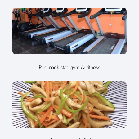
Red rock star gym & fitness