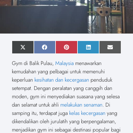
S
X
S
F
S
P
S
L
S
E
h
(
h
a
h
i
h
i
h
m
a
T
a
c
a
n
a
n
a
a
Gym di Balik Pulau,
Malaysia
menawarkan
r
w
r
e
r
t
r
k
r
i
e
i
e
b
e
e
e
e
e
l
kemudahan yang pelbagai untuk memenuhi
o
t
o
o
o
r
o
d
o
n
t
n
o
n
e
n
I
n
keperluan
kesihatan dan kecergasan
penduduk
e
k
s
n
r
t
setempat. Dengan peralatan yang canggih dan
)
moden, gym ini menyediakan suasana yang selesa
dan selamat untuk ahli
melakukan senaman
. Di
samping itu, terdapat juga
kelas kecergasan
yang
dikendalikan oleh jurulatih yang berpengalaman,
menjadikan gym ini sebagai destinasi popular bagi