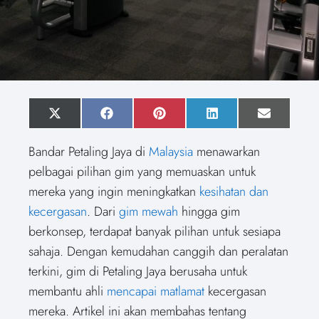
S
X
S
F
S
P
S
L
S
E
h
(
h
a
h
i
h
i
h
m
a
T
a
c
a
n
a
n
a
a
Bandar Petaling Jaya di
Malaysia
menawarkan
r
w
r
e
r
t
r
k
r
i
e
i
e
b
e
e
e
e
e
l
pelbagai pilihan gim yang memuaskan untuk
o
t
o
o
o
r
o
d
o
n
t
n
o
n
e
n
I
n
mereka yang ingin meningkatkan
kesihatan dan
e
k
s
n
r
t
kecergasan
. Dari
gim mewah
hingga gim
)
berkonsep, terdapat banyak pilihan untuk sesiapa
sahaja. Dengan kemudahan canggih dan peralatan
terkini, gim di Petaling Jaya berusaha untuk
membantu ahli
mencapai matlamat
kecergasan
mereka. Artikel ini akan membahas tentang