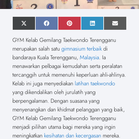
S
X
S
F
S
P
S
L
S
E
h
(
h
a
h
i
h
i
h
m
a
T
a
c
a
n
a
n
a
a
GYM Kelab Gemilang Taekwondo Terengganu
r
w
r
e
r
t
r
k
r
i
e
i
e
b
e
e
e
e
e
l
merupakan salah satu
gimnasium terbaik
di
o
t
o
o
o
r
o
d
o
n
t
n
o
n
e
n
I
n
bandaraya Kuala Terengganu,
Malaysia
. Ia
e
k
s
n
r
t
menawarkan pelbagai kemudahan serta peralatan
)
tercanggih untuk memenuhi keperluan ahli-ahlinya.
Kelab ini juga menyediakan
latihan taekwondo
yang dikendalikan oleh jurulatih yang
berpengalaman. Dengan suasana yang
menyenangkan dan khidmat pelanggan yang baik,
GYM Kelab Gemilang Taekwondo Terengganu
menjadi pilihan utama bagi mereka yang ingin
meningkatkan
kesihatan dan kecergasan
mereka.