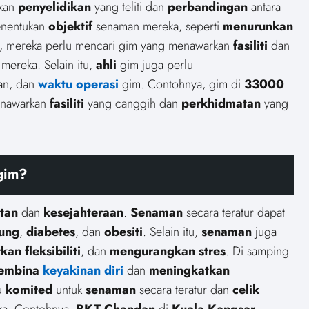
ukan
penyelidikan
yang teliti dan
perbandingan
antara
enentukan
objektif
senaman mereka, seperti
menurunkan
, mereka perlu mencari gim yang menawarkan
fasiliti
dan
mereka. Selain itu,
ahli
gim juga perlu
an, dan
waktu operasi
gim. Contohnya, gim di
33000
nawarkan
fasiliti
yang canggih dan
perkhidmatan
yang
gim?
tan
dan
kesejahteraan
.
Senaman
secara teratur dapat
tung
,
diabetes
, dan
obesiti
. Selain itu,
senaman
juga
an fleksibiliti
, dan
mengurangkan stres
. Di samping
embina
keyakinan diri
dan
meningkatkan
u
komited
untuk
senaman
secara teratur dan
celik
a. Contohnya,
BKT Chandan
di
Kuala Kangsar,