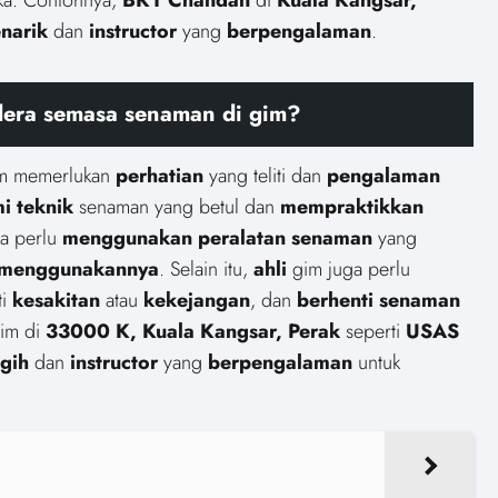
narik
dan
instructor
yang
berpengalaman
.
era semasa senaman di gim?
m memerlukan
perhatian
yang teliti dan
pengalaman
i
teknik
senaman yang betul dan
mempraktikkan
ka perlu
menggunakan
peralatan senaman
yang
menggunakannya
. Selain itu,
ahli
gim juga perlu
ti
kesakitan
atau
kekejangan
, dan
berhenti
senaman
gim di
33000 K, Kuala Kangsar, Perak
seperti
USAS
gih
dan
instructor
yang
berpengalaman
untuk