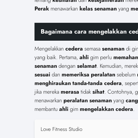
Perak
menawarkan
kelas senaman
yang
me
Bagaimana cara mengelakkan ced
Mengelakkan
cedera
semasa
senaman
di gi
yang baik. Pertama,
ahli
gim perlu
memaham
senaman
dengan
selamat
. Kemudian, mere
sesuai
dan
memeriksa
peralatan
sebelum
menghiraukan
tanda-tanda
cedera
, seper
jika mereka
merasa
tidak
sihat
. Contohnya, 
menawarkan
peralatan senaman
yang
cang
membantu
ahli
gim
mengelakkan cedera
.
Love Fitness Studio