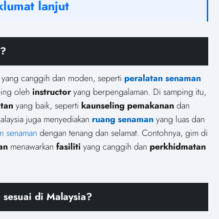
lumat lanjut
a?
yang canggih dan moden, seperti
peralatan senaman
ing oleh
instructor
yang berpengalaman. Di samping itu,
tan
yang baik, seperti
kaunseling pemakanan
dan
 Malaysia juga menyediakan
ruang senaman
yang luas dan
an senaman
dengan tenang dan selamat. Contohnya, gim di
an
menawarkan
fasiliti
yang canggih dan
perkhidmatan
 sesuai di Malaysia?