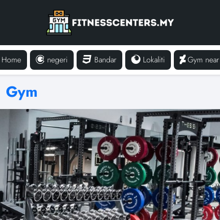
Home
negeri
Bandar
Lokaliti
Gym near
Gym