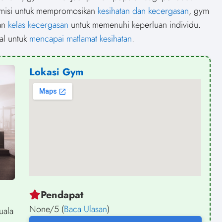
n
n
n
 misi untuk mempromosikan
kesihatan dan kecergasan
, gym
an
kelas kecergasan
untuk memenuhi keperluan individu.
al untuk
mencapai matlamat kesihatan
.
Lokasi Gym
Pendapat
None/5 (
Baca Ulasan
)
uala