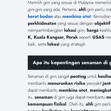
Memilih gim yang sesuai di Malaysia memerl
gim-gim yang ada. Pertama,
ahli
gim perlu m
berat badan
atau
membina otot
. Kemudian
perkhidmatan
yang sesuai dengan
objektif
mempertimbangkan
lokasi
gim,
harga
keahli
K, Kuala Kangsar, Perak
seperti
USAS
me
baik, serta
lokasi
yang strategik.
Apa itu kepentingan senaman di 
Senaman di gim sangat
penting
untuk
kesiha
membantu
menurunkan risiko
penyakit
jan
dapat membantu
membina otot
,
meningkatk
itu,
senaman
di gim juga dapat membantu
m
kemampuan fizikal
. Oleh itu,
ahli
gim perl
tentang
kesihatan
dan
kesejahteraan
merek