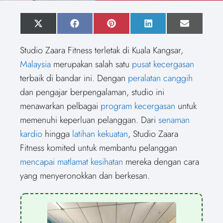
S
X
S
F
S
P
S
L
S
E
h
(
h
a
h
i
h
i
h
m
a
T
a
c
a
n
a
n
a
a
Studio Zaara Fitness terletak di Kuala Kangsar,
r
w
r
e
r
t
r
k
r
i
e
i
e
b
e
e
e
e
e
l
Malaysia
merupakan salah satu
pusat kecergasan
o
t
o
o
o
r
o
d
o
n
t
n
o
n
e
n
I
n
terbaik di bandar ini. Dengan
peralatan canggih
e
k
s
n
r
t
dan pengajar berpengalaman, studio ini
)
menawarkan pelbagai
program kecergasan
untuk
memenuhi keperluan pelanggan. Dari
senaman
kardio
hingga
latihan kekuatan
, Studio Zaara
Fitness komited untuk membantu pelanggan
mencapai matlamat kesihatan
mereka dengan cara
yang menyeronokkan dan berkesan.