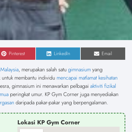
S
Pinterest
S
LinkedIn
S
Email
h
h
h
a
a
a
r
r
r
,
Malaysia
, merupakan salah satu
gimnasium
yang
e
e
e
o
o
o
k untuk membantu individu
mencapai matlamat kesihatan
n
n
n
esra, gimnasium ini menawarkan pelbagai
aktiviti fizikal
emua
peringkat umur. KP Gym Corner juga menyediakan
ergasan
daripada pakar-pakar yang berpengalaman.
Lokasi KP Gym Corner