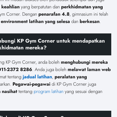
 keahlian
yang berpatutan dan
perkhidmatan yang
Gym Corner. Dengan
penarafan 4.8
, gimnasium ini telah
n
environment latihan yang selesa
dan
berkesan
.
ubungi KP Gym Corner untuk mendapatkan
erkhidmatan mereka?
tang KP Gym Corner, anda boleh
menghubungi mereka
 011-2372 8286
. Anda juga boleh
melawat laman web
mat tentang
jadual latihan
,
peralatan yang
arkan.
Pegawai-pegawai
di KP Gym Corner juga
 nasihat
tentang
program latihan
yang sesuai dengan