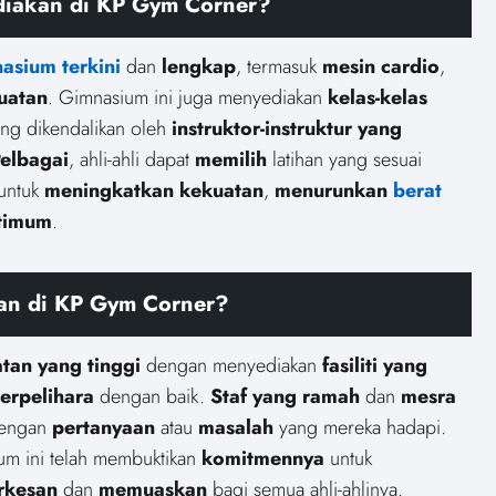
ediakan di KP Gym Corner?
asium terkini
dan
lengkap
, termasuk
mesin cardio
,
kuatan
. Gimnasium ini juga menyediakan
kelas-kelas
ang dikendalikan oleh
instruktor-instruktur yang
elbagai
, ahli-ahli dapat
memilih
latihan yang sesuai
untuk
meningkatkan kekuatan
,
menurunkan
berat
ptimum
.
tan di KP Gym Corner?
atan yang tinggi
dengan menyediakan
fasiliti yang
terpelihara
dengan baik.
Staf yang ramah
dan
mesra
 dengan
pertanyaan
atau
masalah
yang mereka hadapi.
um ini telah membuktikan
komitmennya
untuk
rkesan
dan
memuaskan
bagi semua ahli-ahlinya.