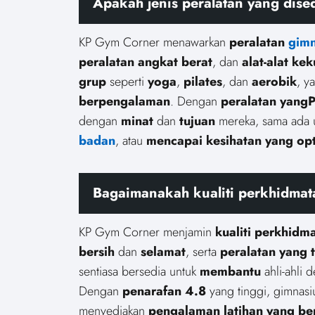
Apakah jenis peralatan yang dis
KP Gym Corner menawarkan
peralatan
gimn
peralatan angkat berat
, dan
alat-alat ke
grup
seperti
yoga
,
pilates
, dan
aerobik
, y
berpengalaman
. Dengan
peralatan yangP
dengan
minat
dan
tujuan
mereka, sama ada 
badan
, atau
mencapai kesihatan yang o
Bagaimanakah kualiti perkhidma
KP Gym Corner menjamin
kualiti perkhidm
bersih
dan
selamat
, serta
peralatan yang 
sentiasa bersedia untuk
membantu
ahli-ahli
Dengan
penarafan 4.8
yang tinggi, gimnasi
menyediakan
pengalaman latihan yang be