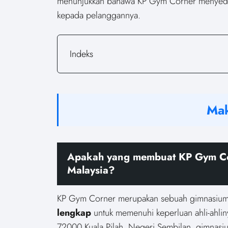
menunjukkan bahawa KP Gym Corner menyedia
kepada pelanggannya.
Indeks
Mak
Apakah yang membuat KP Gym Cor
Malaysia?
KP Gym Corner merupakan sebuah gimnasiu
lengkap
untuk memenuhi keperluan ahli-ahli
72000 Kuala Pilah, Negeri Sembilan, gimnasi