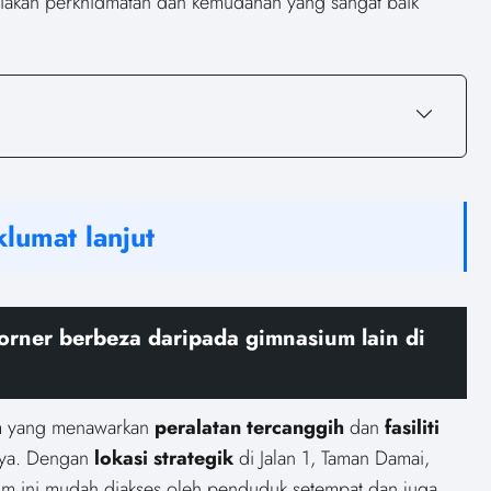
kan perkhidmatan dan kemudahan yang sangat baik
lumat lanjut
ner berbeza daripada gimnasium lain di
m yang menawarkan
peralatan tercanggih
dan
fasiliti
nya. Dengan
lokasi strategik
di Jalan 1, Taman Damai,
um ini mudah diakses oleh penduduk setempat dan juga