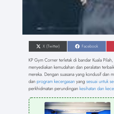
S
X (Twitter)
S
Facebook
h
h
a
a
r
r
KP Gym Corner terletak di bandar Kuala Pilah
e
e
o
o
menyediakan kemudahan dan peralatan terbai
n
n
mereka. Dengan suasana yang kondusif dan m
dan
program kecergasan
yang
sesuai untuk s
perkhidmatan perundingan
kesihatan dan kec