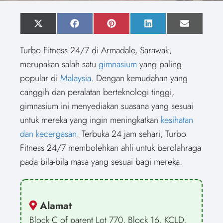
S
X
S
F
S
P
S
L
S
E
h
(
h
a
h
i
h
i
h
m
a
T
a
c
a
n
a
n
a
a
Turbo Fitness 24/7 di Armadale, Sarawak,
r
w
r
e
r
t
r
k
r
i
e
i
e
b
e
e
e
e
e
l
merupakan salah satu
gimnasium
yang paling
o
t
o
o
o
r
o
d
o
n
t
n
o
n
e
n
I
n
popular di
Malaysia
. Dengan kemudahan yang
e
k
s
n
r
t
canggih dan peralatan berteknologi tinggi,
)
gimnasium ini menyediakan suasana yang sesuai
untuk mereka yang ingin meningkatkan
kesihatan
dan kecergasan
. Terbuka 24 jam sehari, Turbo
Fitness 24/7 membolehkan ahli untuk berolahraga
pada bila-bila masa yang sesuai bagi mereka.
Alamat
Block C of parent Lot 770, Block 16, KCLD,