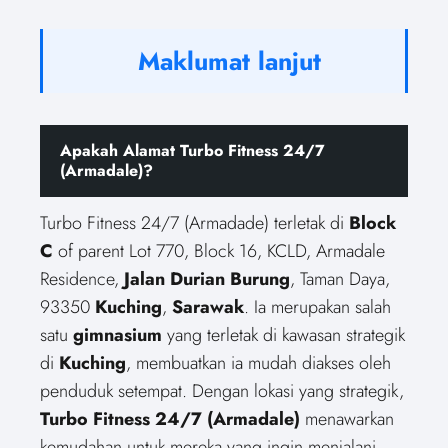
Maklumat lanjut
Apakah Alamat Turbo Fitness 24/7
(Armadale)?
Turbo Fitness 24/7 (Armadade) terletak di
Block
C
of parent Lot 770, Block 16, KCLD, Armadale
Residence,
Jalan Durian Burung
, Taman Daya,
93350
Kuching
,
Sarawak
. Ia merupakan salah
satu
gimnasium
yang terletak di kawasan strategik
di
Kuching
, membuatkan ia mudah diakses oleh
penduduk setempat. Dengan lokasi yang strategik,
Turbo Fitness 24/7 (Armadale)
menawarkan
kemudahan untuk mereka yang ingin menjalani