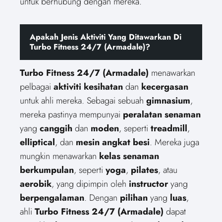
untuk berhubung dengan mereka.
Apakah Jenis Aktiviti Yang Ditawarkan Di
Turbo Fitness 24/7 (Armadale)?
Turbo Fitness 24/7 (Armadale)
menawarkan
pelbagai
aktiviti
kesihatan
dan
kecergasan
untuk ahli mereka. Sebagai sebuah
gimnasium
,
mereka pastinya mempunyai
peralatan
senaman
yang
canggih
dan
moden
, seperti
treadmill
,
elliptical
, dan
mesin
angkat
besi
. Mereka juga
mungkin menawarkan
kelas
senaman
berkumpulan
, seperti
yoga
,
pilates
, atau
aerobik
, yang dipimpin oleh
instructor
yang
berpengalaman
. Dengan
pilihan
yang
luas
,
ahli
Turbo Fitness 24/7 (Armadale)
dapat