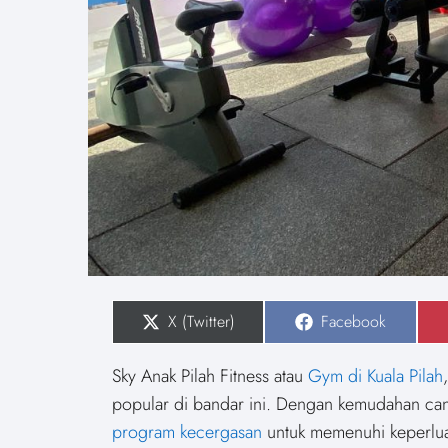
S
X (Twitter)
S
Facebook
h
h
a
a
r
r
Sky Anak Pilah Fitness atau
Gym di Kuala Pilah
e
e
o
o
popular di bandar ini. Dengan kemudahan cang
n
n
program kecergasan
untuk memenuhi keperlua