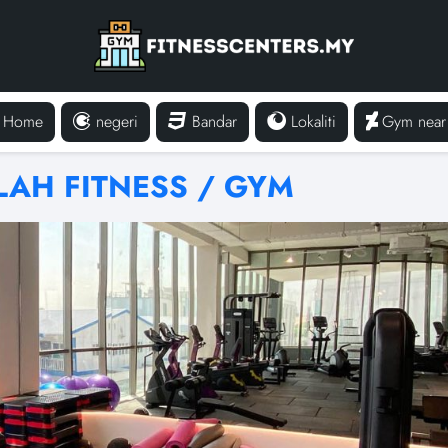
Home
negeri
Bandar
Lokaliti
Gym near
LAH FITNESS / GYM