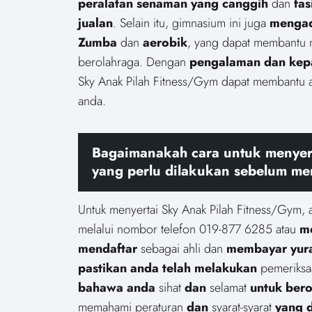
peralatan senaman yang canggih
dan
fas
jualan
. Selain itu, gimnasium ini juga
menga
Zumba
dan
aerobik
, yang dapat membantu
berolahraga. Dengan
pengalaman dan kep
Sky Anak Pilah Fitness/Gym dapat membantu
anda.
Bagaimanakah cara untuk menyert
yang perlu dilakukan sebelum m
Untuk menyertai Sky Anak Pilah Fitness/Gym,
melalui nombor telefon 019-877 6285 atau
me
mendaftar
sebagai ahli dan
membayar yura
pastikan anda telah melakukan
pemeriksa
bahawa anda
sihat
dan
selamat
untuk bero
memahami
peraturan
dan
syarat-syarat
yang d