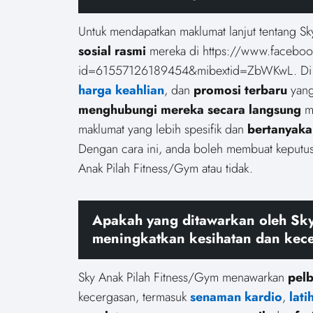
Untuk mendapatkan maklumat lanjut tentang S
sosial rasmi
mereka di https://www.faceboo
id=61557126189454&mibextid=ZbWKwL. Di si
harga keahlian
, dan
promosi terbaru
yang
menghubungi mereka secara langsung
me
maklumat yang lebih spesifik dan
bertanyaka
Dengan cara ini, anda boleh membuat keputusa
Anak Pilah Fitness/Gym atau tidak.
Apakah yang ditawarkan oleh Sky
meningkatkan kesihatan dan kec
Sky Anak Pilah Fitness/Gym menawarkan
pel
kecergasan, termasuk
senaman kardio
,
lat