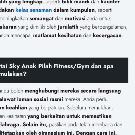
iliti yang lengkap
, seperti
bilik mandi
dan
kaunter
dakan
kelas senaman
dalam kumpulan
, seperti
 meningkatkan
semangat
dan
motivasi
anda untuk
akaran
yang dimiliki oleh
jurulatih
yang berpengalaman,
 anda mencapai
matlamat kesihatan
dan
kecergasan
ai Sky Anak Pilah Fitness/Gym dan apa
emulakan?
 anda boleh
menghubungi mereka secara langsung
lawat laman sosial rasmi
mereka. Anda perlu
n keahlian
yang berpatutan. Sebelum memulakan,
an kesihatan
yang berkaitan untuk memastikan
lahraga. Selain itu,
pastikan anda telah membaca dan
itetapkan oleh gimnasium ini. Dengan cara ini,