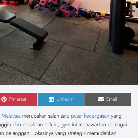
S
Pinterest
S
LinkedIn
S
Email
h
h
h
a
a
a
r
r
r
,
Malaysia
merupakan salah satu
pusat kecergasan
yang
e
e
e
o
o
o
gih dan peralatan terkini, gym ini menawarkan pelbagai
n
n
n
n pelanggan. Lokasinya yang strategik memudahkan