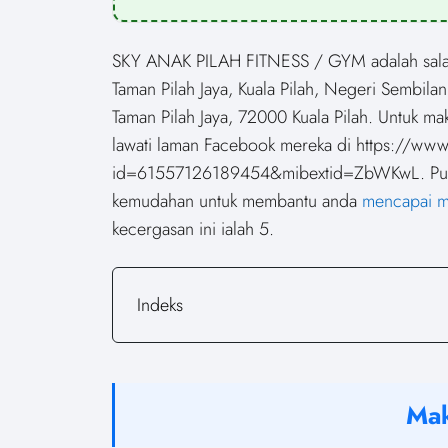
SKY ANAK PILAH FITNESS / GYM adalah salah s
Taman Pilah Jaya, Kuala Pilah, Negeri Sembilan
Taman Pilah Jaya, 72000 Kuala Pilah. Untuk m
lawati laman Facebook mereka di https://ww
id=61557126189454&mibextid=ZbWKwL. Pusat 
kemudahan untuk membantu anda
mencapai m
kecergasan ini ialah 5.
Indeks
Mak