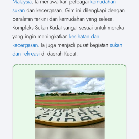
Malaysia
. Ia menawarkan pelbagai
kemudahan
o
t
o
o
o
r
o
d
o
n
t
n
o
n
e
n
I
n
sukan
dan kecergasan. Gim ini dilengkapi dengan
e
k
s
n
r
t
peralatan terkini dan kemudahan yang selesa.
)
Kompleks Sukan Kudat sangat sesuai untuk mereka
yang ingin meningkatkan
kesihatan dan
kecergasan
. Ia juga menjadi pusat kegiatan
sukan
dan rekreasi
di daerah Kudat.