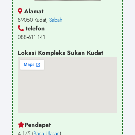
Alamat
89050 Kudat,
Sabah
telefon
088-611 141
Lokasi Kompleks Sukan Kudat
Pendapat
4.1/5 (
Baca Ulasan
)