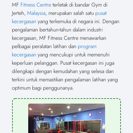
a
T
a
c
a
n
a
n
a
a
MF
Fitness Centre
terletak di bandar Gym di
r
w
r
e
r
t
r
k
r
i
e
i
e
b
e
e
e
e
e
l
Jerteh,
Malaysia
, merupakan salah satu
pusat
o
t
o
o
o
r
o
d
o
n
t
n
o
n
e
n
I
n
kecergasan
yang terkemuka di negara ini. Dengan
e
k
s
n
r
t
pengalaman bertahun-tahun dalam industri
)
kecergasan, MF Fitness Centre menawarkan
pelbagai peralatan latihan dan
program
kecergasan
yang mencukupi untuk memenuhi
keperluan pelanggan. Pusat kecergasan ini juga
dilengkapi dengan kemudahan yang selesa dan
terkini untuk memastikan pengalaman latihan yang
optimum bagi penggunanya.