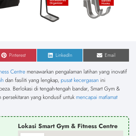
S
Pinterest
S
LinkedIn
S
Email
h
h
h
a
a
a
r
r
r
tness Centre
menawarkan pengalaman latihan yang inovatif
e
e
e
o
o
o
ih
dan fasiliti yang lengkap,
pusat kecergasan
ini
n
n
n
eza. Berlokasi di tengah-tengah bandar, Smart Gym &
 persekitaran yang kondusif untuk
mencapai matlamat
Lokasi Smart Gym & Fitness Centre