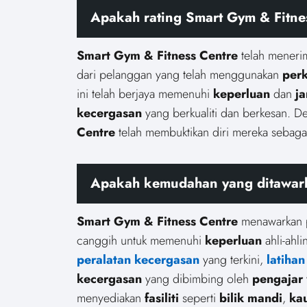
Apakah rating Smart Gym & Fitne
Smart Gym & Fitness Centre
telah mener
dari pelanggan yang telah menggunakan
per
ini telah berjaya memenuhi
keperluan
dan
j
kecergasan
yang berkualiti dan berkesan. 
Centre
telah membuktikan diri mereka sebagai
Apakah kemudahan yang ditawark
Smart Gym & Fitness Centre
menawarkan 
canggih untuk memenuhi
keperluan
ahli-ahli
peralatan kecergasan
yang terkini,
latiha
kecergasan
yang dibimbing oleh
pengajar
menyediakan
fasiliti
seperti
bilik mandi
,
ka