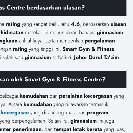
ss Centre berdasarkan ulasan?
ima
rating
yang sangat baik, iaitu
4.6
, berdasarkan
ulasan
khidmatan
mereka. Ini menunjukkan bahawa
gimnasium
angkaan
ahli-ahlinya, serta memberikan
pengalaman
Dengan
rating
yang tinggi ini,
Smart Gym & Fitness
 salah satu
gimnasium
terbaik di
Johor Darul Ta'zim
.
an oleh Smart Gym & Fitness Centre?
pelbagai
kemudahan
dan
peralatan
kecergasan
yang
nya. Antara
kemudahan
yang ditawarkan termasuk
n kecergasan
yang dirancang khas, dan
program
yang berpengalaman. Selain itu,
gimnasium
ini juga
unter penerimaan
, dan
tempat letak kereta
yang luas,