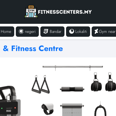
Home
negeri
Bandar
Lokaliti
Gym near
& Fitness Centre