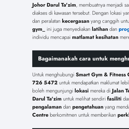
Johor Darul Ta'zim
, membuatnya menjadi sal
diakses di kawasan tersebut. Dengan lokasi ya
dan peralatan
kecergasan
yang canggih untuk
gym_
ini juga menyediakan
latihan
dan
pro
individu mencapai
matlamat kesihatan
mere
Bagaimanakah cara untuk menghu
Untuk menghubungi
Smart Gym & Fitness 
726 5472
untuk mendapatkan maklumat lebih
boleh mengunjungi
lokasi
mereka di
Jalan 
Darul Ta'zim
untuk melihat sendiri
fasiliti
da
pengalaman
dan
pengetahuan
yang menda
Centre
berkomitmen untuk memberikan
perk