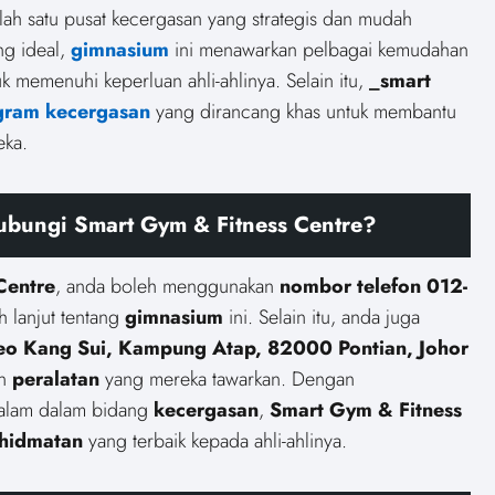
ah satu pusat kecergasan yang strategis dan mudah
ng ideal,
gimnasium
ini menawarkan pelbagai kemudahan
 memenuhi keperluan ahli-ahlinya. Selain itu,
_smart
gram kecergasan
yang dirancang khas untuk membantu
ka.
bungi Smart Gym & Fitness Centre?
Centre
, anda boleh menggunakan
nombor telefon
012-
 lanjut tentang
gimnasium
ini. Selain itu, anda juga
Teo Kang Sui, Kampung Atap, 82000 Pontian, Johor
n
peralatan
yang mereka tawarkan. Dengan
lam dalam bidang
kecergasan
,
Smart Gym & Fitness
hidmatan
yang terbaik kepada ahli-ahlinya.