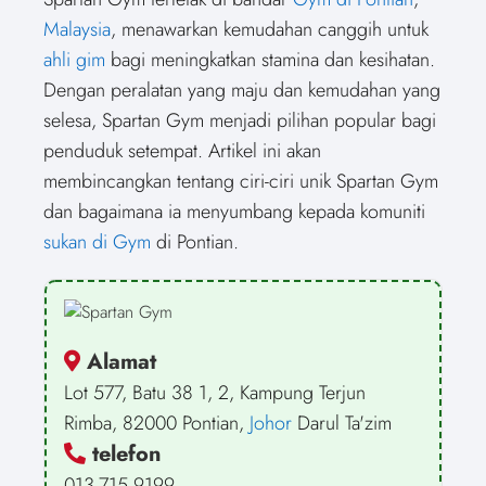
r
w
r
e
r
t
r
k
r
i
e
i
e
b
e
e
e
e
e
l
Malaysia
, menawarkan kemudahan canggih untuk
o
t
o
o
o
r
o
d
o
n
t
n
o
n
e
n
I
n
ahli gim
bagi meningkatkan stamina dan kesihatan.
e
k
s
n
r
t
Dengan peralatan yang maju dan kemudahan yang
)
selesa, Spartan Gym menjadi pilihan popular bagi
penduduk setempat. Artikel ini akan
membincangkan tentang ciri-ciri unik Spartan Gym
dan bagaimana ia menyumbang kepada komuniti
sukan di Gym
di Pontian.
Alamat
Lot 577, Batu 38 1, 2, Kampung Terjun
Rimba, 82000 Pontian,
Johor
Darul Ta'zim
telefon
013-715 9199