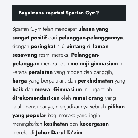
Bagaimana reputasi Spartan Gym?
Spartan Gym telah mendapat
ulasan yang
sangat positif
dari
pelanggan-pelanggannya
,
dengan
peringkat
4.6
bintang
di
laman
sesawang
rasmi mereka.
Pelanggan-
pelanggan
mereka telah
memuji
gimnasium
ini
kerana
peralatan
yang moden dan canggih,
harga
yang berpatutan, dan
perkhidmatan
yang
baik
dan
mesra
.
Gimnasium
ini juga telah
direkomendasikan
oleh
ramai
orang
yang
telah mencubanya, menjadikannya sebuah
pilihan
yang popular
bagi mereka yang ingin
meningkatkan
kesihatan
dan
kecergasan
mereka di
Johor Darul Ta'zim
.