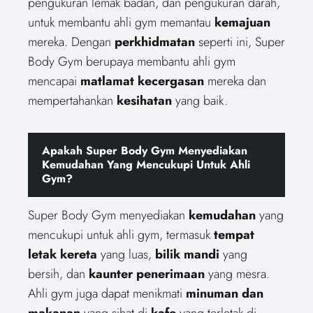
pengukuran lemak badan, dan pengukuran darah,
untuk membantu ahli gym memantau
kemajuan
mereka. Dengan
perkhidmatan
seperti ini, Super
Body Gym berupaya membantu ahli gym
mencapai
matlamat kecergasan
mereka dan
mempertahankan
kesihatan
yang baik.
Apakah Super Body Gym Menyediakan
Kemudahan Yang Mencukupi Untuk Ahli
Gym?
Super Body Gym menyediakan
kemudahan
yang
mencukupi untuk ahli gym, termasuk
tempat
letak kereta
yang luas,
bilik mandi
yang
bersih, dan
kaunter penerimaan
yang mesra.
Ahli gym juga dapat menikmati
minuman dan
makanan
yang sihat di
kafe
yang terletak di