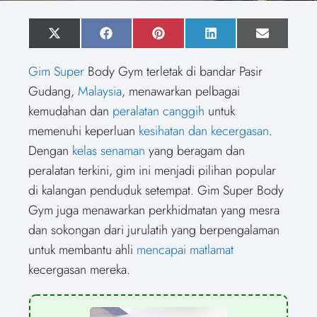
S
X
S
F
S
P
S
L
S
E
h
(
h
a
h
i
h
i
h
m
a
T
a
c
a
n
a
n
a
a
Gim Super
Body Gym terletak di bandar Pasir
r
w
r
e
r
t
r
k
r
i
e
i
e
b
e
e
e
e
e
l
Gudang,
Malaysia
, menawarkan pelbagai
o
t
o
o
o
r
o
d
o
n
t
n
o
n
e
n
I
n
kemudahan dan
peralatan canggih
untuk
e
k
s
n
r
t
memenuhi keperluan
kesihatan dan kecergasan
.
)
Dengan
kelas senaman
yang beragam dan
peralatan terkini, gim ini menjadi pilihan popular
di kalangan penduduk setempat. Gim Super Body
Gym juga menawarkan perkhidmatan yang mesra
dan sokongan dari jurulatih yang berpengalaman
untuk membantu ahli
mencapai matlamat
kecergasan mereka.