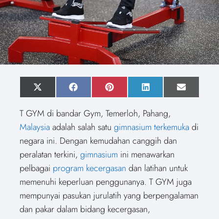
S
X
S
F
S
P
S
L
S
E
h
(
h
a
h
i
h
i
h
m
a
T
a
c
a
n
a
n
a
a
T GYM di bandar Gym, Temerloh, Pahang,
r
w
r
e
r
t
r
k
r
i
e
i
e
b
e
e
e
e
e
l
Malaysia
adalah salah satu
gimnasium terkemuka
di
o
t
o
o
o
r
o
d
o
n
t
n
o
n
e
n
I
n
negara ini. Dengan kemudahan canggih dan
e
k
s
n
r
t
peralatan terkini,
gimnasium
ini menawarkan
)
pelbagai
program kecergasan
dan latihan untuk
memenuhi keperluan penggunanya. T GYM juga
mempunyai pasukan jurulatih yang berpengalaman
dan pakar dalam bidang kecergasan,