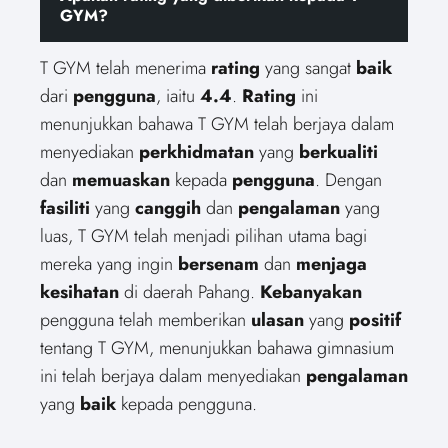
GYM?
T GYM telah menerima
rating
yang sangat
baik
dari
pengguna
, iaitu
4.4
.
Rating
ini
menunjukkan bahawa T GYM telah berjaya dalam
menyediakan
perkhidmatan
yang
berkualiti
dan
memuaskan
kepada
pengguna
. Dengan
fasiliti
yang
canggih
dan
pengalaman
yang
luas, T GYM telah menjadi pilihan utama bagi
mereka yang ingin
bersenam
dan
menjaga
kesihatan
di daerah Pahang.
Kebanyakan
pengguna telah memberikan
ulasan
yang
positif
tentang T GYM, menunjukkan bahawa gimnasium
ini telah berjaya dalam menyediakan
pengalaman
yang
baik
kepada pengguna.