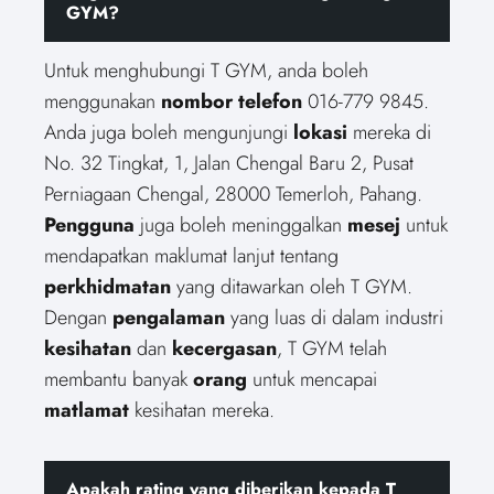
GYM?
Untuk menghubungi T GYM, anda boleh
menggunakan
nombor telefon
016-779 9845.
Anda juga boleh mengunjungi
lokasi
mereka di
No. 32 Tingkat, 1, Jalan Chengal Baru 2, Pusat
Perniagaan Chengal, 28000 Temerloh, Pahang.
Pengguna
juga boleh meninggalkan
mesej
untuk
mendapatkan maklumat lanjut tentang
perkhidmatan
yang ditawarkan oleh T GYM.
Dengan
pengalaman
yang luas di dalam industri
kesihatan
dan
kecergasan
, T GYM telah
membantu banyak
orang
untuk mencapai
matlamat
kesihatan mereka.
Apakah rating yang diberikan kepada T