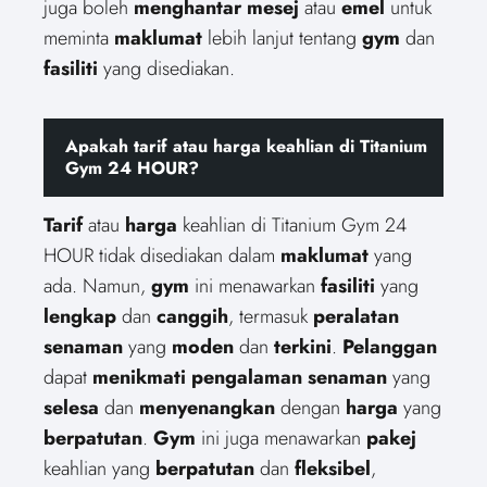
juga boleh
menghantar
mesej
atau
emel
untuk
meminta
maklumat
lebih lanjut tentang
gym
dan
fasiliti
yang disediakan.
Apakah tarif atau harga keahlian di Titanium
Gym 24 HOUR?
Tarif
atau
harga
keahlian di Titanium Gym 24
HOUR tidak disediakan dalam
maklumat
yang
ada. Namun,
gym
ini menawarkan
fasiliti
yang
lengkap
dan
canggih
, termasuk
peralatan
senaman
yang
moden
dan
terkini
.
Pelanggan
dapat
menikmati
pengalaman
senaman
yang
selesa
dan
menyenangkan
dengan
harga
yang
berpatutan
.
Gym
ini juga menawarkan
pakej
keahlian yang
berpatutan
dan
fleksibel
,