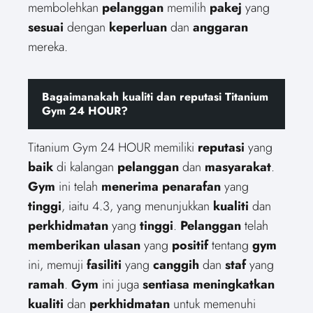
membolehkan
pelanggan
memilih
pakej
yang
sesuai
dengan
keperluan
dan
anggaran
mereka.
Bagaimanakah kualiti dan reputasi Titanium
Gym 24 HOUR?
Titanium Gym 24 HOUR memiliki
reputasi
yang
baik
di kalangan
pelanggan
dan
masyarakat
.
Gym
ini telah
menerima
penarafan
yang
tinggi
, iaitu 4.3, yang menunjukkan
kualiti
dan
perkhidmatan
yang
tinggi
.
Pelanggan
telah
memberikan
ulasan
yang
positif
tentang
gym
ini, memuji
fasiliti
yang
canggih
dan
staf
yang
ramah
.
Gym
ini juga
sentiasa
meningkatkan
kualiti
dan
perkhidmatan
untuk memenuhi