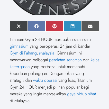
S
X
S
F
S
P
S
L
S
E
h
(
h
a
h
i
h
i
h
m
a
T
a
c
a
n
a
n
a
a
Titanium Gym 24 HOUR merupakan salah satu
r
w
r
e
r
t
r
k
r
i
e
i
e
b
e
e
e
e
e
l
gimnasium
yang beroperasi 24 jam di bandar
o
t
o
o
o
r
o
d
o
n
t
n
o
n
e
n
I
n
Gym di Pahang
,
Malaysia
. Gimnasium ini
e
k
s
n
r
t
menawarkan pelbagai
peralatan senaman
dan
kelas
)
kecergasan
yang berbeza untuk memenuhi
keperluan pelanggan. Dengan lokasi yang
strategik dan
waktu operasi
yang luas, Titanium
Gym 24 HOUR menjadi pilihan popular bagi
mereka yang ingin mengekalkan
gaya hidup sihat
di Malaysia.