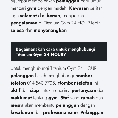
dijumpai membolehkan
pelanggan
baru untuk
mencari
gym
dengan mudah.
Kawasan
sekitar
juga
selamat
dan
bersih
, menjadikan
pengalaman
di Titanium Gym 24 HOUR lebih
selesa
dan
menyenangkan
.
Bagaimanakah cara untuk menghubungi
Titanium Gym 24 HOUR?
Untuk menghubungi Titanium Gym 24 HOUR,
pelanggan
boleh menghubungi
nombor
telefon
014-540 7705.
Nombor telefon
ini
aktif
dan
siap
untuk menerima
pertanyaan
dan
maklumat
tentang
gym
.
Staf
yang
ramah
dan
mesra
akan membantu
pelanggan
dengan
kesabaran
dan
profesionalisme
.
Pelanggan