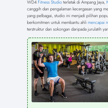
r
r
WD4
Fitness Studio
terletak di Ampang Jaya,
e
e
o
o
canggih dan pengalaman kecergasan yang men
n
n
yang pelbagai, studio ini menjadi pilihan po
berkomitmen untuk membantu ahli
mencapai m
terstruktur dan sokongan daripada jurulatih 