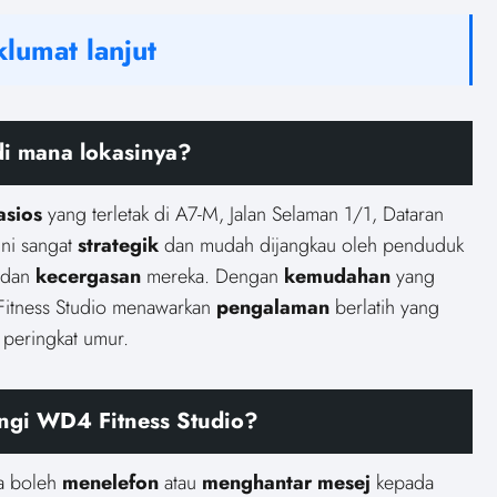
lumat lanjut
di mana lokasinya?
asios
yang terletak di A7-M, Jalan Selaman 1/1, Dataran
ini sangat
strategik
dan mudah dijangkau oleh penduduk
dan
kecergasan
mereka. Dengan
kemudahan
yang
itness Studio menawarkan
pengalaman
berlatih yang
peringkat umur.
ngi WD4 Fitness Studio?
a boleh
menelefon
atau
menghantar mesej
kepada