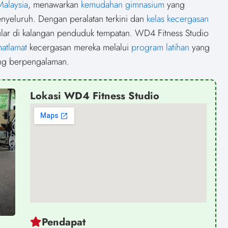
r
r
r
Malaysia
, menawarkan
kemudahan gimnasium
yang
e
e
e
o
o
o
yeluruh. Dengan peralatan terkini dan
kelas kecergasan
n
n
n
pular di kalangan penduduk tempatan. WD4 Fitness Studio
atlamat
kecergasan mereka melalui
program latihan
yang
yang berpengalaman.
Lokasi WD4 Fitness Studio
Pendapat