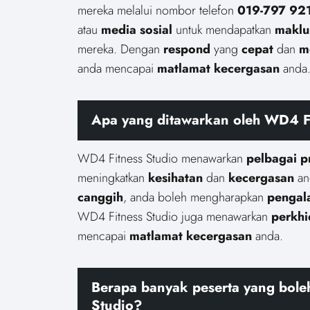
mereka melalui nombor telefon
019-797 92
atau
media sosial
untuk mendapatkan
maklu
mereka. Dengan
respond
yang
cepat
dan
m
anda mencapai
matlamat
kecergasan
anda
Apa yang ditawarkan oleh WD4 F
WD4 Fitness Studio menawarkan
pelbagai
p
meningkatkan
kesihatan
dan
kecergasan
an
canggih
, anda boleh mengharapkan
pengal
WD4 Fitness Studio juga menawarkan
perkh
mencapai
matlamat
kecergasan
anda.
Berapa banyak
peserta
yang bol
Studio?