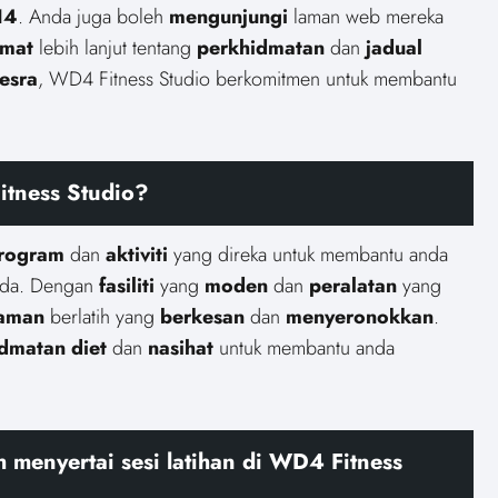
14
. Anda juga boleh
mengunjungi
laman web mereka
mat
lebih lanjut tentang
perkhidmatan
dan
jadual
esra
, WD4 Fitness Studio berkomitmen untuk membantu
.
itness Studio?
rogram
dan
aktiviti
yang direka untuk membantu anda
da. Dengan
fasiliti
yang
moden
dan
peralatan
yang
aman
berlatih yang
berkesan
dan
menyeronokkan
.
idmatan
diet
dan
nasihat
untuk membantu anda
eh
menyertai
sesi
latihan
di WD4 Fitness