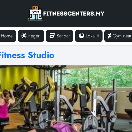
Home
negeri
Bandar
Lokaliti
Gym near
tness Studio