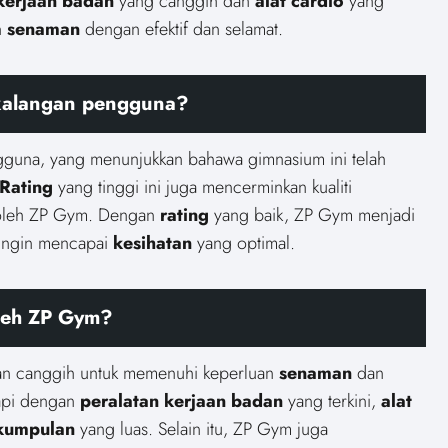
kerjaan badan
yang canggih dan
alat cardio
yang
n
senaman
dengan efektif dan selamat.
kalangan pengguna?
guna, yang menunjukkan bahawa gimnasium ini telah
Rating
yang tinggi ini juga mencerminkan kualiti
 oleh ZP Gym. Dengan
rating
yang baik, ZP Gym menjadi
 ingin mencapai
kesihatan
yang optimal.
oleh ZP Gym?
an canggih untuk memenuhi keperluan
senaman
dan
api dengan
peralatan kerjaan badan
yang terkini,
alat
umpulan
yang luas. Selain itu, ZP Gym juga