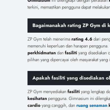
Gimnasium
ini dilengkapi dengan peralatan
terkini, memastikan pengguna dapat melakuka
Bagaimanakah rating ZP Gym di 
ZP Gym telah menerima
rating 4.6
dari peng
memenuhi keperluan dan harapan pengguna.
perkhidmatan
dan
fasiliti
yang disediakan
pilihan yang dipercayai oleh masyarakat yang
Apakah fasiliti yang disediakan 
ZP Gym menyediakan
fasiliti
yang lengkap d
kesihatan
pengguna. Gimnasium ini dilengk
cardio
yang canggih, dan
ruang senaman
k