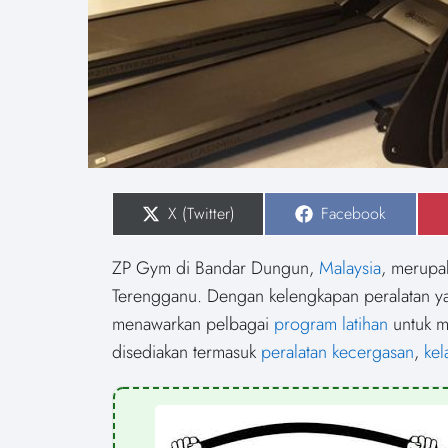
S
X (Twitter)
S
Facebook
h
h
a
a
r
r
ZP Gym di Bandar Dungun,
Malaysia
, merupa
e
e
o
o
Terengganu. Dengan kelengkapan peralatan 
n
n
menawarkan pelbagai
program latihan
untuk m
disediakan termasuk
peralatan kecergasan
,
kel