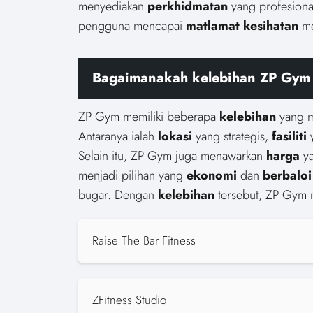
menyediakan
perkhidmatan
yang profesion
pengguna mencapai
matlamat kesihatan
me
Bagaimanakah kelebihan ZP Gym 
ZP Gym memiliki beberapa
kelebihan
yang m
Antaranya ialah
lokasi
yang strategis,
fasiliti
y
Selain itu, ZP Gym juga menawarkan
harga
ya
menjadi pilihan yang
ekonomi
dan
berbaloi
bugar. Dengan
kelebihan
tersebut, ZP Gym 
Raise The Bar Fitness
ZFitness Studio