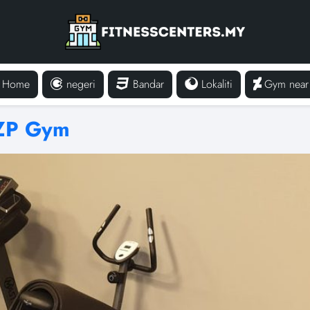
Home
negeri
Bandar
Lokaliti
Gym near
ZP Gym