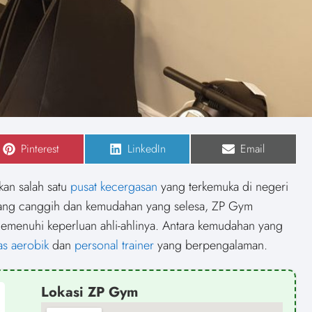
S
Pinterest
S
LinkedIn
S
Email
h
h
h
a
a
a
r
r
r
kan salah satu
pusat kecergasan
yang terkemuka di negeri
e
e
e
o
o
o
yang canggih dan kemudahan yang selesa, ZP Gym
n
n
n
emenuhi keperluan ahli-ahlinya. Antara kemudahan yang
as aerobik
dan
personal trainer
yang berpengalaman.
Lokasi ZP Gym