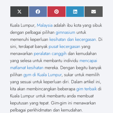
S
X
S
F
S
P
S
L
S
E
h
(
h
a
h
i
h
i
h
m
a
T
a
c
a
n
a
n
a
a
Kuala Lumpur,
Malaysia
adalah ibu kota yang sibuk
r
w
r
e
r
t
r
k
r
i
e
i
e
b
e
e
e
e
e
l
dengan pelbagai pilihan
gimnasium
untuk
o
t
o
o
o
r
o
d
o
n
t
n
o
n
e
n
I
n
memenuhi keperluan
kesihatan dan kecergasan
. Di
e
k
s
n
r
t
sini, terdapat banyak
pusat kecergasan
yang
)
menawarkan
peralatan canggih
dan kemudahan
yang selesa untuk membantu individu
mencapai
matlamat kesihatan
mereka. Dengan begitu banyak
pilihan
gym di Kuala Lumpur
, sukar untuk memilih
yang sesuai untuk keperluan diri. Dalam artikel ini,
kita akan membincangkan beberapa
gim terbaik
di
Kuala Lumpur untuk membantu anda membuat
keputusan yang tepat. Gim-gim ini menawarkan
pelbagai perkhidmatan dan kemudahan.