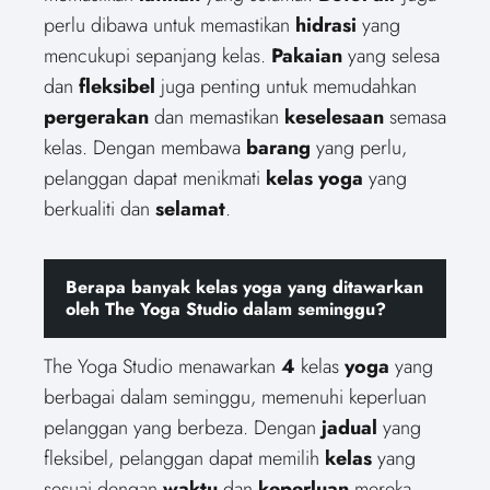
perlu dibawa untuk memastikan
hidrasi
yang
mencukupi sepanjang kelas.
Pakaian
yang selesa
dan
fleksibel
juga penting untuk memudahkan
pergerakan
dan memastikan
keselesaan
semasa
kelas. Dengan membawa
barang
yang perlu,
pelanggan dapat menikmati
kelas yoga
yang
berkualiti dan
selamat
.
Berapa banyak kelas yoga yang ditawarkan
oleh The Yoga Studio dalam seminggu?
The Yoga Studio menawarkan
4
kelas
yoga
yang
berbagai dalam seminggu, memenuhi keperluan
pelanggan yang berbeza. Dengan
jadual
yang
fleksibel, pelanggan dapat memilih
kelas
yang
sesuai dengan
waktu
dan
keperluan
mereka.