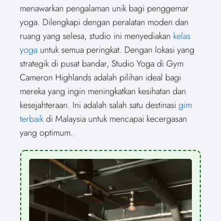
e
i
e
b
e
e
e
e
e
l
menawarkan pengalaman unik bagi penggemar
o
t
o
o
o
r
o
d
o
n
t
n
o
n
e
n
I
n
yoga. Dilengkapi dengan peralatan moden dan
e
k
s
n
r
t
ruang yang selesa, studio ini menyediakan
kelas
)
yoga
untuk semua peringkat. Dengan lokasi yang
strategik di pusat bandar, Studio Yoga di Gym
Cameron Highlands adalah pilihan ideal bagi
mereka yang ingin meningkatkan kesihatan dan
kesejahteraan. Ini adalah salah satu destinasi
gim
terbaik
di Malaysia untuk mencapai kecergasan
yang optimum.