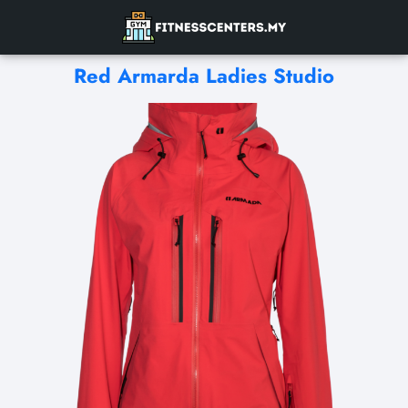
Red Armarda Ladies Studio