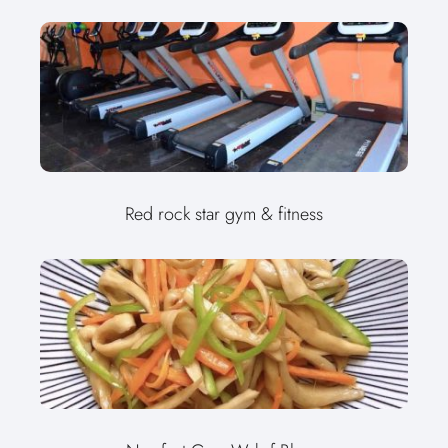
Red rock star gym & fitness