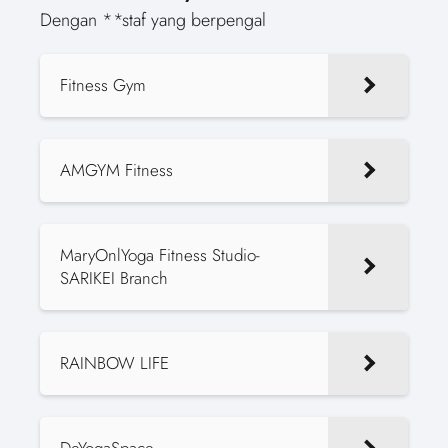
Dengan **staf yang berpengal
Fitness Gym
AMGYM Fitness
MaryOnlYoga Fitness Studio-
SARIKEI Branch
RAINBOW LIFE
DeYogaSpace