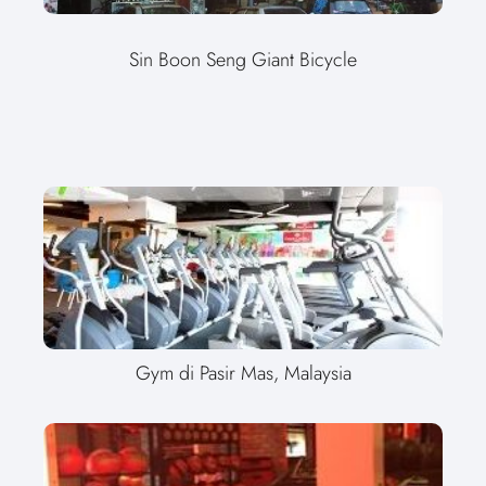
Sin Boon Seng Giant Bicycle
Gym di Pasir Mas, Malaysia