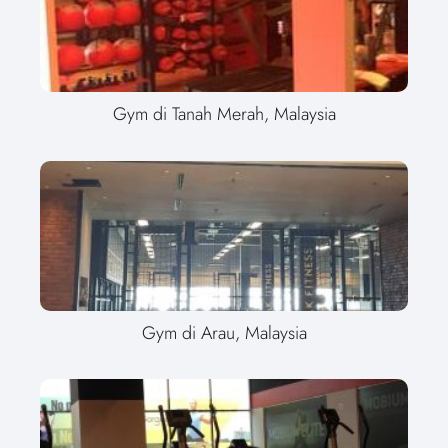
Gym di Tanah Merah, Malaysia
Gym di Arau, Malaysia