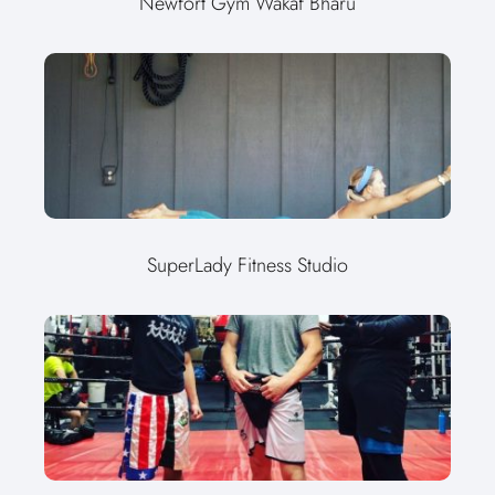
Newfort Gym Wakaf Bharu
SuperLady Fitness Studio