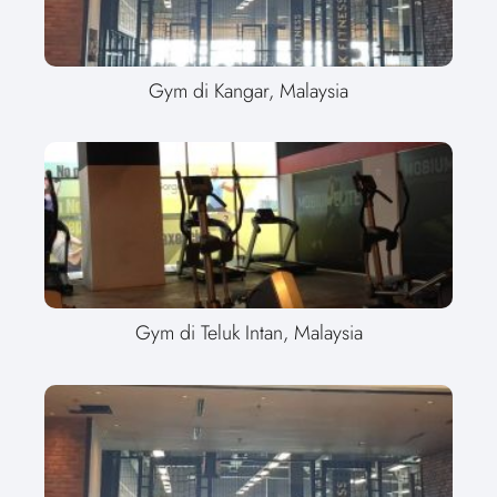
Gym di Kangar, Malaysia
Gym di Teluk Intan, Malaysia